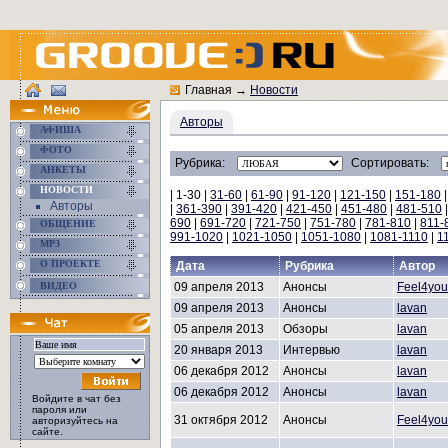
Главная
→
Новости
Авторы
АФИША
ФОТО
Рубрика:
Сортировать:
АНКЕТЫ
НОВОСТИ
| 1-30 |
31-60
|
61-90
|
91-120
|
121-150
|
151-180
Авторы
|
361-390
|
391-420
|
421-450
|
451-480
|
481-510
690
|
691-720
|
721-750
|
751-780
|
781-810
|
811-
ОБЩЕНИЕ
991-1020
|
1021-1050
|
1051-1080
|
1081-1110
|
1
MP3
О ПРОЕКТЕ
Дата
Рубрика
Автор
ВИДЕО
09 апреля 2013
Анонсы
Feel4you
09 апреля 2013
Анонсы
lavan
05 апреля 2013
Обзоры
lavan
20 января 2013
Интервью
lavan
06 декабря 2012
Анонсы
lavan
06 декабря 2012
Анонсы
lavan
Войдите в чат без
пароля или
31 октября 2012
Анонсы
Feel4you
авторизуйтесь на
сайте.