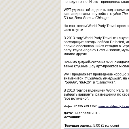
попадут точно. И это - принципиальна
WPT удалось объединить под своими з
запланированы шоу-кейсы клубов
The 
D’Lux, Bora-Bora, и Chicago
.
На сон гостям World Party Travel прост
часа в сутки.
В 2013 году World Party Travel взял к
восходящие звезды лейбла Defected, и
прочно обосновавшийся сегодня в Бе
party клуба Angelov
Grad
и
Bobrov
, муз
многие другие.
Помимо диджей-сетов на WPT ожидают
также клубные шоу арт-проектов
Richa
WPT продолжает проведение хорошо за
знаменитой
“пижамной вечеринки”
, на
“Бордо”, “КМ-19” и “Эгоистка”
.
В 2013 году резиденцией World Party Tr
выбрать варианты размещения по своем
“все включено”.
Инфо: +7 495 769 1757.
www.worldparty.trave
Дата
: 09 апреля 2013
Источник
:
Текущая оценка
: 5.00 (1 голосов)