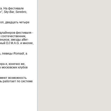
га. На фестивале
”, Sky Bar, Serebro,
оп, двадцать четыре
хэдлайнеров фестиваля -
ш соотечественник,
зников
, звезды after-
ый DJ M.A.G. и многие,
а, певицы
Romadi
, а
ра и, конечно же,
ы московских клубов
 имеют возможность
ль работает по системе