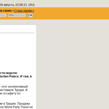
06 августа, 22:08:22
(AU)
ля своих
•
Стань своим »
ести неделю
rdan Palace. И там, в
т этот коллективный
фестиваля Турции. В
ли эстафету по
ми в Турцию. Продажа
а World Party Travel не