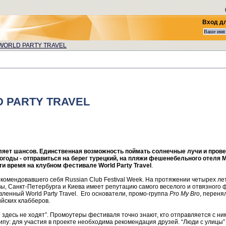
Вход д
WORLD PARTY TRAVEL
 PARTY TRAVEL
ляет шансов. Единственная возможность поймать солнечные лучи и пров
годы - отправиться на берег турецкий, на пляжи фешенебельного отеля Ma
и время на клубном фестивале World Party Travel
.
омендовавшего себя Russian Club Festival Week. На протяжении четырех ле
ы, Санкт-Петербурга и Киева имеет репутацию самого веселого и отвязного 
ленный World Party Travel. Его основатели, промо-группа
Pro My Bro
, переня
ийских клабберов.
 здесь не ходят”. Промоутеры фестиваля точно знают, кто отправляется с ни
пу: для участия в проекте необходима рекомендация друзей. “Люди с улицы” н