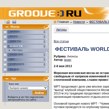
Главная
→
Новости
→
ФЕСТИВАЛЬ 
Авторы
АФИША
ФОТО
Все статьи
АНКЕТЫ
НОВОСТИ
ФЕСТИВАЛЬ WORLD
Авторы
ОБЩЕНИЕ
Рубрика
: Анонсы
MP3
Автор
:
lavan
О ПРОЕКТЕ
2-8 мая 2013
ВИДЕО
Морозная московская весна не остав
свободным от капризов изменчивой по
сплоченной компании, славно провест
WPT продолжает дело уже вполне зарек
“выезд” клубной общественности Москв
2013-м эту традицию продолжает обнов
организации правильного отдыха росс
Войдите в чат без пароля или
авторизуйтесь на сайте.
Основной принцип нового WPT - “Чужие
путевок проводится по клубному принци