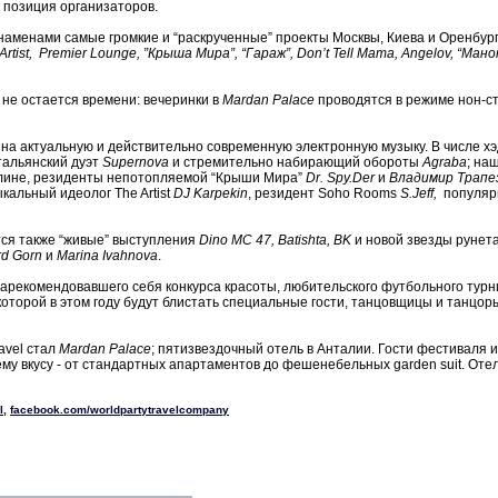
я позиция организаторов.
наменами самые громкие и “раскрученные” проекты Москвы, Киева и Оренбур
Artist, Premier Lounge, ”Крыша Мира”, “Гараж”, Don’t Tell Mama, Angelov, “Манон
о не остается времени: вечеринки в
Mardan Palace
проводятся в режиме нон-ст
урс на актуальную и действительно современную электронную музыку. В числе 
тальянский дуэт
Supernova
и стремительно набирающий обороты
Agraba
; на
рлине, резиденты непотопляемой “Крыши Мира”
Dr. Spy.Der
и
Владимир Трапе
ыкальный идеолог The Artist
DJ Karpekin
, резидент Soho Rooms
S.Jeff,
популярн
ся также “живые” выступления
Dino MC 47, Batishta, BK
и новой звезды рунет
rd Gorn
и
Marina Ivahnova
.
рекомендовавшего себя конкурса красоты, любительского футбольного турни
 которой в этом году будут блистать специальные гости, танцовщицы и танцор
avel стал
Mardan Palace
; пятизвездочный отель в Анталии. Гости фестиваля
у вкусу - от стандартных апартаментов до фешенебельных garden suit. Оте
l
,
facebook.com/worldpartytravelcompany