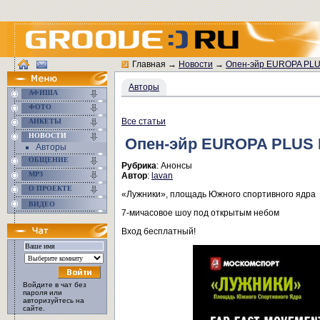
Главная
→
Новости
→
Опен-эйр EUROPA PLU
Авторы
АФИША
ФОТО
Все статьи
АНКЕТЫ
НОВОСТИ
Опен-эйр EUROPA PLUS 
Авторы
ОБЩЕНИЕ
Рубрика
: Анонсы
MP3
Автор
:
lavan
О ПРОЕКТЕ
«Лужники», площадь Южного спортивного ядра
ВИДЕО
7-мичасовое шоу под открытым небом
Вход бесплатный!
Войдите в чат без
пароля или
авторизуйтесь на
сайте.