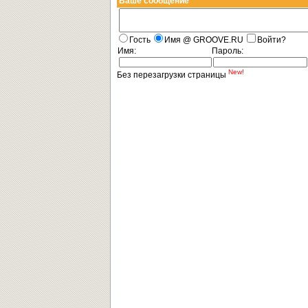
Ваше сообщение
Гость
Имя @ GROOVE.RU
Войти?
Имя:
Пароль:
New!
Без перезагрузки страницы