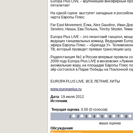
Europa Plus LIVE – крупнейший внеэфирный про
пятилетие!
На одной сцене выступят западные и российски
чарта Европы Плюс:
Far East Movement, Ёлка, Alex Gaudino, Иван Дор
Serebro, Нюша, Ева Польна, Tinchy Stryder, Тимати,
Europa Plus LIVE – это гигантский танцпол, мощ
ведущих танцевальных команд. Ведущими Europa
эфира Европы Плюс – «Бригада У». Телевизионн
ТВ, который проведет прямую трансляцию шоу.
Радиостанция №1 в России впервые провела соб
2009 году Europa Plus LIVE в московских «Лужни
аномальную жару, на площадке Европы Плюс поб
эйр состоялся в Парке Победы на Поклонной гор
EUROPA PLUS LIVE. ВСЕ ЛЕТНИЕ ХИТЫ
www.europaplus.ru
Дата
: 19 июля 2012
Источник
:
Текущая оценка
: 0.00 (0 голосов)
1
2
3
4
5
6
7
8
ваша оценка
Обсуждения
: