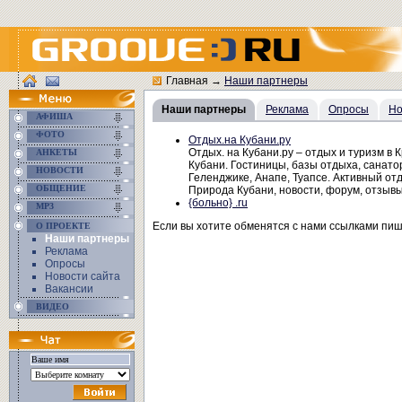
Главная
→
Наши партнеры
Наши партнеры
Реклама
Опросы
Но
АФИША
ФОТО
Отдых.на Кубани.ру
Отдых. на Кубани.ру – отдых и туризм в 
АНКЕТЫ
Кубани. Гостиницы, базы отдыха, санато
НОВОСТИ
Геленджике, Анапе, Туапсе. Активный отд
ОБЩЕНИЕ
Природа Кубани, новости, форум, отзывы
{больно} .ru
MP3
Если вы хотите обменятся с нами ссылками пи
О ПРОЕКТЕ
Наши партнеры
Реклама
Опросы
Новости сайта
Вакансии
ВИДЕО