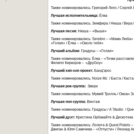
Луч
Также номинировались: Григорий Лепс / Сергей 
Лучшая исполнительница:
Ёлка
Также номинировались: Земфира / Нюша / Вера 
Лучшая песня:
Нюша – «Выше»
Также номинировались: Serebro – «Мама Люба» 
«Голая» / Ёлка – «Около тебя»
Лучший альбом:
Градусы – «Голая»
Также номинировались: Ёлка – «Точки расставле
Филипп Киркоров – «ДруGoy»
Лучший хип-хоп проект:
Банд'эрос
Также номинировались: Noize Mc / Баста / Каста 
Лучшая рок-группа:
Звери
Также номинировались: Мумий Тролль / Океан Эл
Лучшая поп-группа:
Винтаж
Также номинировались: Градусы / A`Studio / Ques
Лучший дуэт:
Кристина Орбакайте & Дискотека
Также номинировались: Лолита & Quest Pistols –
Джиган & Юля Савичева – «Отпусти» / Леонид Аг