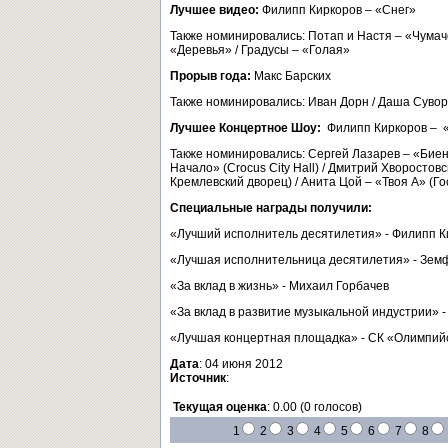
Лучшее видео:
Филипп Киркоров – «Снег»
Также номинировались: Потап и Настя – «Чумаче
«Деревья» / Градусы – «Голая»
Прорыв года:
Макс Барских
Также номинировались: Иван Дорн / Даша Суворо
Лучшее Концертное Шоу:
Филипп Киркоров – 
Также номинировались: Сергей Лазарев – «Биение
Начало» (Crocus City Hall) / Дмитрий Хворосто
Кремлевский дворец) / Анита Цой – «Твоя А» (Г
Специальные награды получили:
«Лучший исполнитель десятилетия» - Филипп К
«Лучшая исполнительница десятилетия» - Зем
«За вклад в жизнь» - Михаил Горбачев
«За вклад в развитие музыкальной индустрии» -
«Лучшая концертная площадка» - СК «Олимпий
Дата
: 04 июня 2012
Источник
:
Текущая оценка
: 0.00 (0 голосов)
1
2
3
4
5
6
7
8