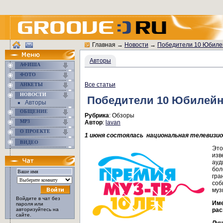
Главная
→
Новости
→
Победители 10 Юбиле
Авторы
АФИША
ФОТО
Все статьи
АНКЕТЫ
НОВОСТИ
Победители 10 Юбилейн
Авторы
ОБЩЕНИЕ
Рубрика
: Обзоры
MP3
Автор
:
lavan
О ПРОЕКТЕ
1 июня состоялась национальная телевизио
ВИДЕО
Это
изв
ауд
бол
гра
соб
муз
Войдите в чат без
Име
пароля или
авторизуйтесь на
рас
сайте.