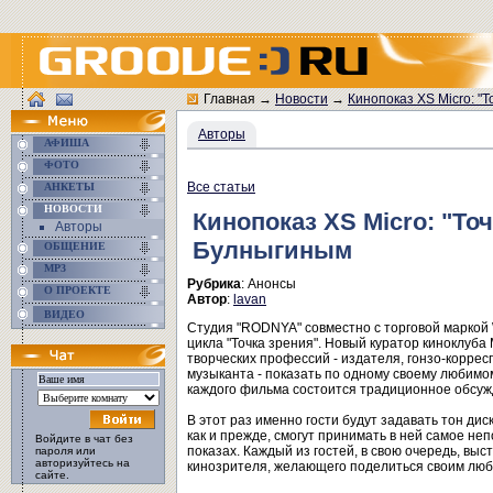
Главная
→
Новости
→
Кинопоказ XS Micro: "
Авторы
АФИША
ФОТО
Все статьи
АНКЕТЫ
НОВОСТИ
Кинопоказ XS Micro: "То
Авторы
Булныгиным
ОБЩЕНИЕ
MP3
Рубрика
: Анонсы
О ПРОЕКТЕ
Автор
:
lavan
ВИДЕО
Студия "RODNYA" совместно с торговой маркой 
цикла "Точка зрения". Новый куратор киноклуб
творческих профессий - издателя, гонзо-коррес
музыканта - показать по одному своему любимом
каждого фильма состоится традиционное обсуж
В этот раз именно гости будут задавать тон ди
как и прежде, смогут принимать в ней самое неп
Войдите в чат без
показах. Каждый из гостей, в свою очередь, выс
пароля или
авторизуйтесь на
кинозрителя, желающего поделиться своим люб
сайте.