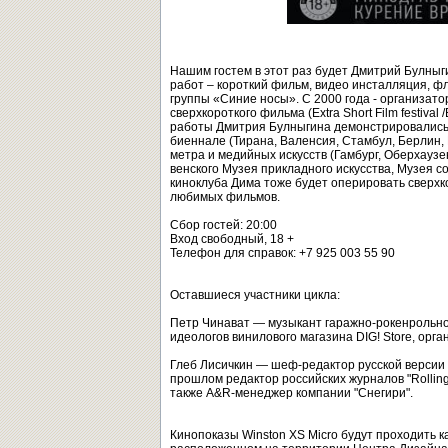
Нашим гостем в этот раз будет Дмитрий Булныг
работ – короткий фильм, видео инсталляция, фл
группы «Синие носы». С 2000 года - организат
cверхкороткого фильма (Extra Short Film festival
работы Дмитрия Булныгина демонстрировались
биеннале (Тирана, Валенсия, Стамбул, Берлин, 
метра и медийных искусств (Гамбург, Оберхаузен
венского Музея прикладного искусства, Музея со
киноклуба Дима тоже будет оперировать сверхк
любимых фильмов.
Сбор гостей: 20:00
Вход свободный, 18 +
Телефон для справок: +7 925 003 55 90
Оставшиеся участники цикла:
Петр Чинават — музыкант гаражно-рокенрольной
идеологов винилового магазина DIG! Store, орг
Глеб Лисичкин — шеф-редактор русской версии
прошлом редактор российских журналов "Rolling 
также A&R-менеджер компании "Снегири".
Кинопоказы Winston XS Micro будут проходить 