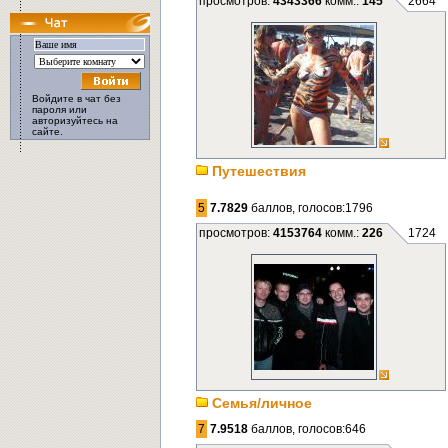
просмотров:
4343366
комм.:
145
2664
Войдите в чат без
пароля или
авторизуйтесь на
сайте.
Путешествия
5
7.7829
баллов, голосов:1796
просмотров:
4153764
комм.:
226
1724
Семья/личное
7
7.9518
баллов, голосов:646