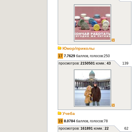
Юмор/приколы
17
7.7629
баллов, голосов:250
просмотров:
2150501
комм.:
43
139
Учеба
19
8.0784
баллов, голосов:78
просмотров:
161891
комм.:
22
62