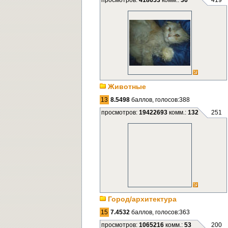
просмотров:
418653
комм.:
36
419
Животные
13
8.5498
баллов, голосов:388
просмотров:
19422693
комм.:
132
251
Город/архитектура
15
7.4532
баллов, голосов:363
просмотров:
1065216
комм.:
53
200