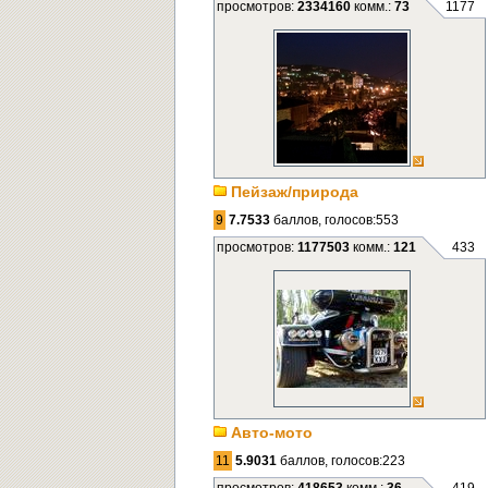
просмотров:
2334160
комм.:
73
1177
Пейзаж/природа
9
7.7533
баллов, голосов:553
просмотров:
1177503
комм.:
121
433
Авто-мото
11
5.9031
баллов, голосов:223