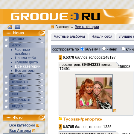
Главная
→
Все категории
Частные альбомы
Нашли себя
Лучшие 
АФИША
ФОТО
сортировать по
объему ↑
имени ↓
клик
Частные
альбомы
1
6.5378
баллов, голосов:248197
Нашли себя
Лучшие фото
просмотров:
894043233
комм.:
Все категории
159008
72491
Все авторы
АНКЕТЫ
НОВОСТИ
ОБЩЕНИЕ
MP3
О ПРОЕКТЕ
ВИДЕО
Тусовки/репортаж
Все категории
3
6.8785
баллов, голосов:1335
Все Авторы