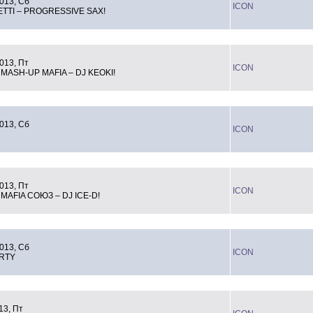
013, Сб
ICON
TTI – PROGRESSIVE SAX!
013, Пт
ICON
ASH-UP MAFIA – DJ KEOKI!
013, Сб
ICON
013, Пт
ICON
MAFIA СОЮЗ – DJ ICE-D!
013, Сб
ICON
ARTY
13, Пт