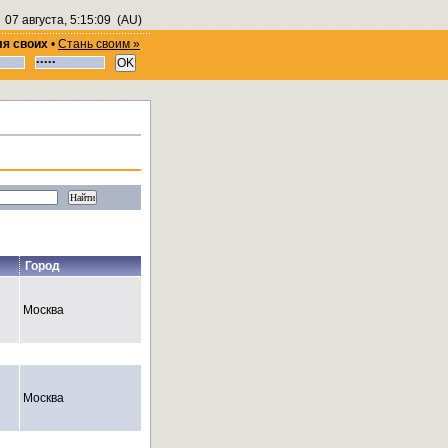
07 августа, 5:15:10
(AU)
ля своих
•
Стань своим »
Город
Москва
Москва