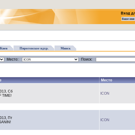
Вход д
Киев
Пироговское вдхр.
Минск
Место:
Поиск:
е
Место
013, Сб
ICON
 TIME!
013, Пт
ICON
ANIN!