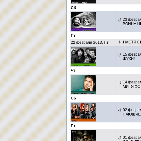
Сб
23 феврал
ВОЙНА Н
Пт
НАСТЯ С
22 февраля 2013, Пт
15 феврал
ЖУКИ!
Чт
14 феврал
МИТЯ ФО
Сб
02 феврал
ПАЮЩИЕ 
Пт
01 феврал