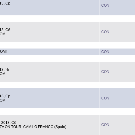
13, Ср
ICON
13, Сб
ICON
OM!
OOM!
ICON
13, Чт
ICON
OM!
13, Ср
ICON
OM!
 2013, Сб
ICON
IZA ON TOUR: CAMILO FRANCO (Spain)