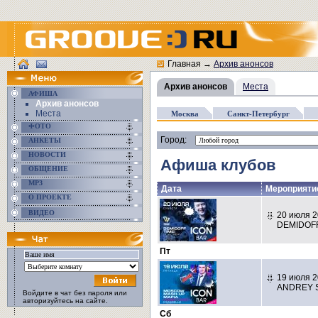
Главная
→
Архив анонсов
Архив анонсов
Места
АФИША
Архив анонсов
Места
Москва
Санкт-Петербург
ФОТО
Город:
АНКЕТЫ
НОВОСТИ
Афиша клубов
ОБЩЕНИЕ
MP3
Дата
Мероприяти
О ПРОЕКТЕ
ВИДЕО
20 июля 2
DEMIDOFF
Пт
19 июля 2
ANDREY S
Войдите в чат без пароля или
авторизуйтесь на сайте.
Сб