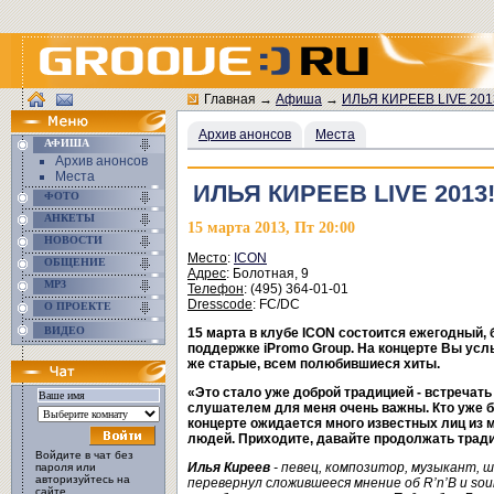
Главная
→
Афиша
→
ИЛЬЯ КИРЕЕВ LIVE 201
Архив анонсов
Места
АФИША
Архив анонсов
Места
ИЛЬЯ КИРЕЕВ LIVE 2013
ФОТО
АНКЕТЫ
15 марта 2013, Пт 20:00
НОВОСТИ
Место
:
ICON
ОБЩЕНИЕ
Адрес
: Болотная, 9
MP3
Телефон
: (495) 364-01-01
Dresscode
: FC/DC
О ПРОЕКТЕ
ВИДЕО
15 марта в клубе ICON состоится ежегодный,
поддержке iPromo Group. На концерте Вы усл
же старые, всем полюбившиеся хиты.
«Это стало уже доброй традицией - встречат
слушателем для меня очень важны. Кто уже бы
концерте ожидается много известных лиц из м
людей. Приходите, давайте продолжать тради
Войдите в чат без
Илья Киреев
- певец, композитор, музыкант, ш
пароля или
авторизуйтесь на
перевернул сложившееся мнение об R
’n
’B
и sou
сайте.