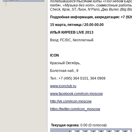
полюбившиеся тысячам хиты «Под небом Барсе
тебя», «Музыка без нот», совместные работы с
Check
, Крэк, ST
, Лион, N
’Pans
, Джи Вилкс (Big
Bl
Подробная информация, аккредитация: +7 (926
15 марта, пятница / 20.00-00.00
ИЛЬЯ КИРЕЕВ
LIVE
2013
Вход: FC/DC, бесплатный.
ICON
Красный Октябрь,
Болотная наб., 9
Тел.: +7 (495) 364 0101, 364 0909
www.iconclub.ru
www.facebook.com/icon.moscow
http://vk.com/icon.moscow
https://twitter.com/icon_moscow
Текущая оценка
: 0.00 (0 голосов)