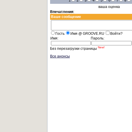
1
2
3
4
5
6
7
8
ваша оценка
Впечатления
:
Ваше сообщение
Гость
Имя @ GROOVE.RU
Войти?
Имя:
Пароль:
New!
Без перезагрузки страницы
Все анонсы