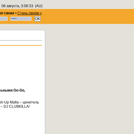
06 августа, 3:08:34
(AU)
ля своих
•
Стань своим »
льными Go-Go,
h-Up Mafia – ценитель
 – DJ CLUBKILLA!