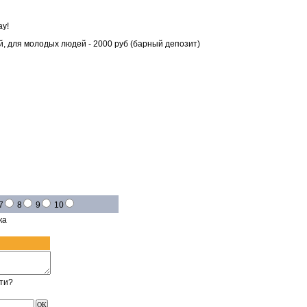
ay!
й, для молодых людей - 2000 руб (барный депозит)
7
8
9
10
ка
ти?