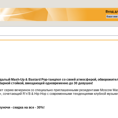
Вход д
зудалый Mash-Up & Bastard Pop-танцпол со своей атмосферой, обворожите
барной стойкой, вмещающей одновременно до 30 девушек!
жает серию вечеринок cо специально приглашенными резидентами Moscow Mas
», сочетающий R’n’B & Hip-Hop с современными тенденциями клубной музыки
луночи - скидка на все - 30%!