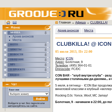
Главная
→
Афиша
→
CLUBKILLA!
Архив анонсов
Места
АФИША
Архив анонсов
Места
CLUBKILLA! @ ICON
ФОТО
АНКЕТЫ
05 июля 2013, Пт 22:00
НОВОСТИ
Место
:
ICON
ОБЩЕНИЕ
Адрес
: Болотная, 9
MP3
Телефон
: (495) 364-01-01
Dresscode
: FC/DC
О ПРОЕКТЕ
ВИДЕО
CON BAR - "клуб внутри клуба" - ра
лучшими столичными ди-джеями... и 
5 июля, в пятницу - ICON Bar продол
виниловой классики и клубный «киллер
Rocking DJs: Yonce, Woof, MC Jamay!
Болотная, 9 - начинаем в 22:00, до по
Войдите в чат без пароля или
авторизуйтесь на сайте.