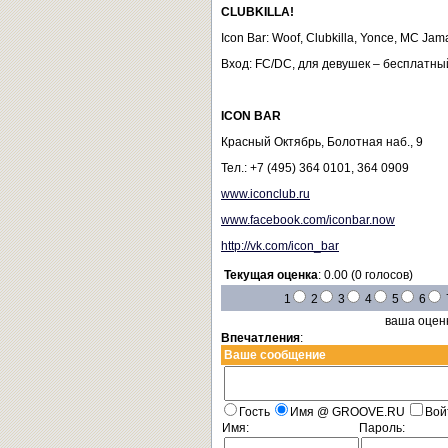
CLUBKILLA!
Icon Bar: Woof, Clubkilla, Yonce, MC Jam
Вход: FC/DC, для девушек – бесплатны
ICON
BAR
Красный Октябрь, Болотная наб., 9
Тел.: +7 (495) 364 0101, 364 0909
www.iconclub.ru
www.facebook.com/iconbar.now
http://vk.com/icon_bar
Текущая оценка
: 0.00 (0 голосов)
1
2
3
4
5
6
ваша оцен
Впечатления
:
Ваше сообщение
Гость
Имя @ GROOVE.RU
Вой
Имя:
Пароль: