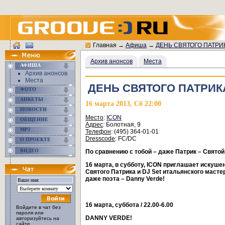
Главная
→
Афиша
→
ДЕНЬ СВЯТОГО ПАТРИК
Архив анонсов
Места
АФИША
Архив анонсов
Места
ДЕНЬ СВЯТОГО ПАТРИКА
ФОТО
АНКЕТЫ
16 марта 2013, Сб 22:00
НОВОСТИ
Место
:
ICON
ОБЩЕНИЕ
Адрес
: Болотная, 9
MP3
Телефон
: (495) 364-01-01
Dresscode
: FC/DC
О ПРОЕКТЕ
ВИДЕО
По сравнению с тобой – даже Патрик – Святой
16 марта, в субботу,
ICON
приглашает искушен
Святого Патрика и
DJ
Set
итальянского мастер
даже поэта – Danny Verde!
16 марта,
суббота
/ 22.00-6.00
Войдите в чат без
пароля или
DANNY VERDE!
авторизуйтесь на
сайте.