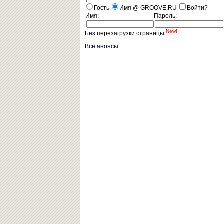
Гость
Имя @ GROOVE.RU
Войти?
Имя:
Пароль:
New!
Без перезагрузки страницы
Все анонсы