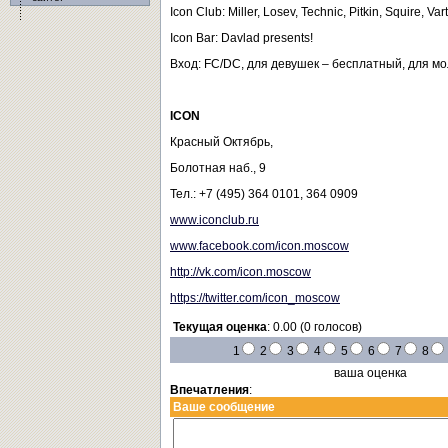
Icon Club: Miller, Losev, Technic, Pitkin, Squire, Va
Icon Bar: Davlad presents!
Вход: FC/DC, для девушек – бесплатный, для мо
ICON
Красный Октябрь,
Болотная наб., 9
Тел.: +7 (495) 364 0101, 364 0909
www.iconclub.ru
www.facebook.com/icon.moscow
http://vk.com/icon.moscow
https://twitter.com/icon_moscow
Текущая оценка
: 0.00 (0 голосов)
1
2
3
4
5
6
7
8
ваша оценка
Впечатления
:
Ваше сообщение