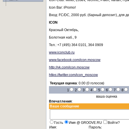
Icon Club: Miller, Losev, Technic, Pitkin, Vartan, Ну
Icon Bar: iPromo!
Вход: FC/DC, 2000 руб. (барный депозит), для 
ICON
Красный Октябрь,
Болотная наб., 9
Тел.: +7 (495) 364 0101, 364 0909
www.iconclub.ru
www.facebook.com/icon.moscow
http://vk.com/icon.moscow
https://twitter.com/icon_moscow
Текущая оценка
: 0.00 (0 голосов)
1
2
3
4
5
6
7
8
ваша оценка
Впечатления
:
Ваше сообщение
Гость
Имя @ GROOVE.RU
Войти?
Имя:
Пароль: