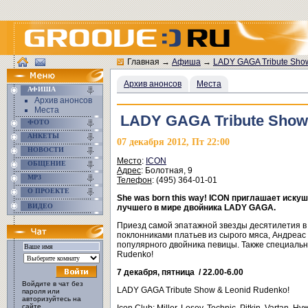
Главная
→
Афиша
→
LADY GAGA Tribute Sho
Архив анонсов
Места
АФИША
Архив анонсов
Места
LADY GAGA Tribute Show
ФОТО
АНКЕТЫ
07 декабря 2012, Пт 22:00
НОВОСТИ
Место
:
ICON
ОБЩЕНИЕ
Адрес
: Болотная, 9
MP3
Телефон
: (495) 364-01-01
О ПРОЕКТЕ
She was born this way!
I
CON
приглашает искуш
ВИДЕО
лучшего в мире двойника
LADY
GAGA
.
Приезд самой эпатажной звезды десятилетия в 
поклонниками платьев из сырого мяса, Андреас 
популярного двойника певицы. Также специаль
Rudenko!
7 декабря, пятница / 22.00-6.00
Войдите в чат без
LADY GAGA Tribute Show & Leonid Rudenko!
пароля или
авторизуйтесь на
сайте.