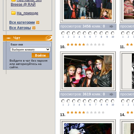
Hed Kandi: Jim
Breese @ RAЙ
. . .
На_природе
Все категории
просмотров:
3456
комм.:
0
просмо
Все Авторы
1
2
3
4
5
6
7
8
9
10
1
2
*****
*****
**
10.
11.
Войдите в чат без пароля
или авторизуйтесь на
сайте.
просмотров:
3619
комм.:
0
просмо
1
2
3
4
5
6
7
8
9
10
1
2
*****
*****
**
13.
14.