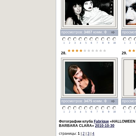
просмотров:
3407
комм.:
0
просмо
1
2
3
4
5
6
7
8
9
10
1
2
****
******
**
28.
29.
просмотров:
3475
комм.:
0
просмо
1
2
3
4
5
6
7
8
9
10
1
2
Фотографии клуба
Fabrique
«HALLOWEEN N
BARBARA CLARA»
2010-10-30
страницы:
1
|
2
|
3
|
4