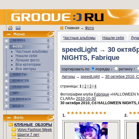
Главная
→
Фото
Частные альбомы
Нашли себя
Луч
АФИША
ФОТО
speedLight → 30 октя
Частные альбомы
Нашли себя
NIGHTS, Fabrique
Лучшие фото
Все категории
Все авторы
сортировать по
порядку ↓
ретингу ↑
АНКЕТЫ
Авторы
→
speedLight
→
30 октября 2010,
НОВОСТИ
страницы:
1
|
2
|
3
|
4
ОБЩЕНИЕ
MP3
Фотографии клуба
Fabrique
«HALLOWEEN NI
CLARA»
2010-10-30
О ПРОЕКТЕ
30 октября 2010, Сб HALLOWEEN NIGHTS, 
ВИДЕО
**********
**
1.
2.
КЛУБНЫЕ_ОБЗОРЫ
Volvo Fashion Week
Шанти 7 лет