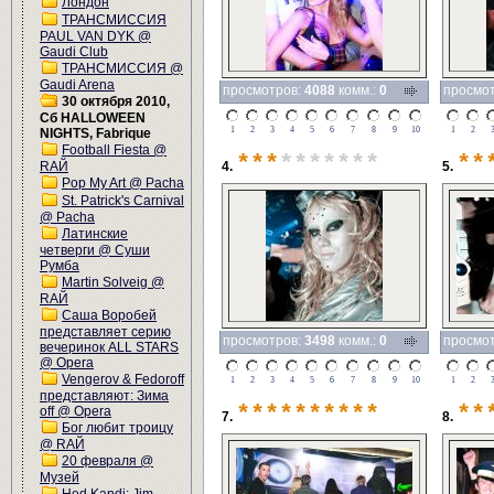
Лондон
ТРАНСМИССИЯ
PAUL VAN DYK @
Gaudi Club
ТРАНСМИССИЯ @
Gaudi Arena
просмотров:
4088
комм.:
0
просмо
30 октября 2010,
Сб HALLOWEEN
1
2
3
4
5
6
7
8
9
10
1
2
NIGHTS, Fabrique
Football Fiesta @
***
*******
**
RAЙ
4.
5.
Pop My Art @ Pacha
St. Patrick's Carnival
@ Pacha
Латинские
четверги @ Суши
Румба
Martin Solveig @
RАЙ
Саша Воробей
представляет серию
просмотров:
3498
комм.:
0
просмо
вечеринок ALL STARS
@ Opera
Vengerov & Fedoroff
1
2
3
4
5
6
7
8
9
10
1
2
представляют: Зима
**********
**
off @ Opera
7.
8.
Бог любит троицу
@ RAЙ
20 февраля @
Музей