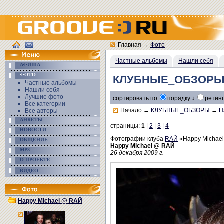
Главная
→
Фото
Частные альбомы
Нашли себя
АФИША
ФОТО
КЛУБНЫЕ_ОБЗОРЫ/H
Частные альбомы
Нашли себя
Лучшие фото
сортировать по
порядку ↓
ретинг
Все категории
Начало
→
КЛУБНЫЕ_ОБЗОРЫ
→
H
Все авторы
АНКЕТЫ
страницы:
1
|
2
|
3
|
4
НОВОСТИ
Фотографии клуба
RAЙ
«Happy Michael
ОБЩЕНИЕ
Happy Michael @ RAЙ
MP3
26 декабря 2009 г.
О ПРОЕКТЕ
ВИДЕО
Happy Michael @ RAЙ