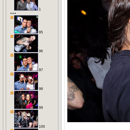
1
• • •
95
96
97
98
99
100