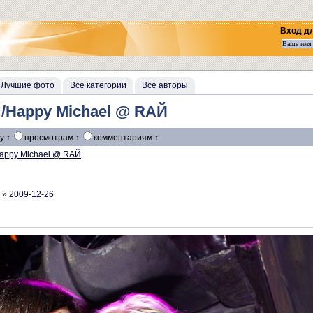
Вход д
Лучшие фото
Все категории
Все авторы
appy Michael @ RAЙ
у ↑
просмотрам ↑
комментариям ↑
appy Michael @ RAЙ
 »
2009-12-26