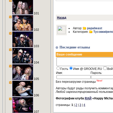
101
Назад
Автор:
papabeast
102
Категория:
Тусовки/реп
103
Последние отзывы
Ваше сообщение
104
Гость
Имя @ GROOVE.RU
Вой
Имя:
Пароль:
105
New!
Без перезагрузки страницы
Авторы будут рады получить коммента
Любой зарегистрированный пользова
106
Фотографии клуба
RAЙ
«Happy Micha
страницы:
1
|
2
|
3
|
4
107