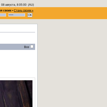
08 августа, 8:05:00
(AU)
ля своих
•
Стань своим »
Все