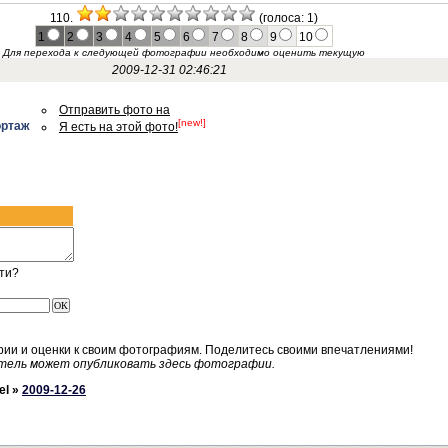
110.
(голоса: 1)
1
2
3
4
5
6
7
8
9
10
Для перехода к следующей фотографии необходимо оценить текущую
2009-12-31 02:46:21
Отправить фото на
[new!]
ортаж
Я есть на этой фото!
ти?
рии и оценки к своим фотографиям. Поделитесь своими впечатлениями!
тель может опубликовать здесь фотографии.
el »
2009-12-26