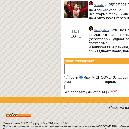
25/10/2006 0
Astroboy
Да и сейчас хорошо.
Все старые герои нижне
Да и Антонов с Огаревы
29/10/2015
HenryMark
КОММЕРЧЕСКОЕ ПРЕДЛ
(henrymark778@gmail.c
Уважаемые ,
Я написал тебе раньше, 
принадлежит моему поко
Ваше сообщение
Гость
Имя @ GROOVE.RU
Вой
Имя:
Пароль:
New!
Без перезагрузки страницы
«Реклама на
On-line since 2002, Copyright © «GROOVE.RU».
При полном или частичном использовании материалов ссылка на «GROOVE.RU» обязат