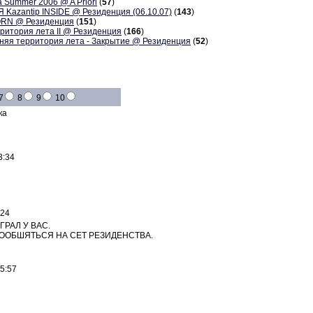
ummer 2006 @ A Priori
(
57
)
zantip INSIDE @ Резиденция (06.10.07)
(
143
)
RN @ Резиденция
(
151
)
тория лета II @ Резиденция
(
166
)
я территория лета - Закрытие @ Резиденция
(
52
)
7
8
9
10
ка
3:34
:24
РАЛ У ВАС.
ООБШЯТЬСЯ НА СЕТ РЕЗИДЕНСТВА.
5:57