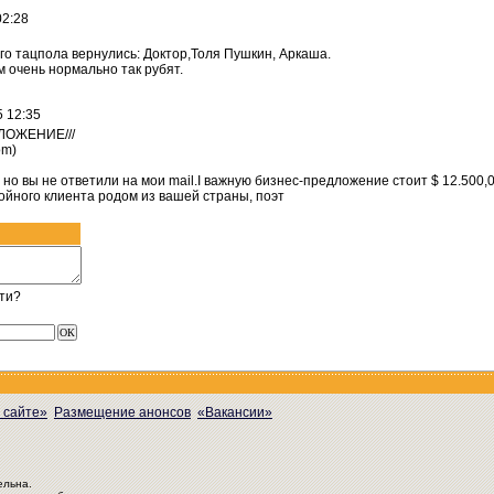
2:28
го тацпола вернулись: Доктор,Толя Пушкин, Аркаша.
м очень нормально так рубят.
 12:35
ОЖЕНИЕ///
om)
но вы не ответили на мои mail.I важную бизнес-предложение стоит $ 12.500,
йного клиента родом из вашей страны, поэт
ти?
 сайте»
Размещение анонсов
«Вакансии»
ельна.