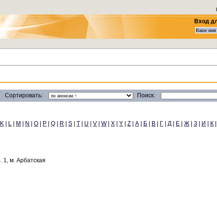
Вход д
Сортировать:
Поиск:
K
|
L
|
M
|
N
|
O
|
P
|
Q
|
R
|
S
|
T
|
U
|
V
|
W
|
X
|
Y
|
Z
|
А
|
Б
|
В
|
Г
|
Д
|
Е
|
Ж
|
З
|
И
|
К
р. 1, м. Арбатская