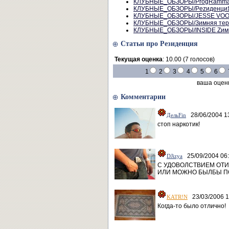
КЛУБНЫЕ_ОБЗОРЫ/ProgRamma S
КЛУБНЫЕ_ОБЗОРЫ/PezиденциЯ Ka
КЛУБНЫЕ_ОБЗОРЫ/JESSE VOO
КЛУБНЫЕ_ОБЗОРЫ/Зимняя терри
КЛУБНЫЕ_ОБЗОРЫ/INSIDE Zимня
Статьи про Резиденция
Текущая оценка
: 10.00 (7 голосов)
1
2
3
4
5
6
ваша оцен
Комментарии
28/06/2004 1
ДельFin
стоп наркотик!
25/09/2004 06
DJizya
С УДОВОЛСТВИЕМ ОТИГ
ИЛИ МОЖНО БЫЛБЫ П
23/03/2006 1
KATR!N
Когда-то было отлично!