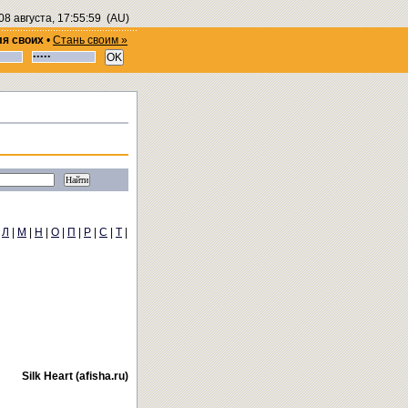
08 августа, 17:55:59
(AU)
ля своих
•
Стань своим »
|
Л
|
М
|
Н
|
О
|
П
|
Р
|
С
|
Т
|
Silk Heart (afisha.ru)