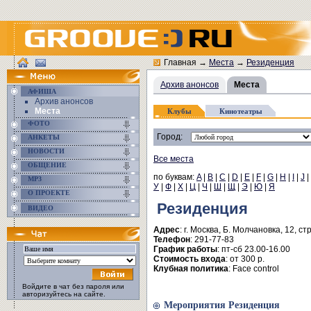
Главная
→
Места
→
Резиденция
Архив анонсов
Места
АФИША
Архив анонсов
Места
Клубы
Кинотеатры
ФОТО
Город:
АНКЕТЫ
НОВОСТИ
Все места
ОБЩЕНИЕ
по буквам:
A
|
B
|
C
|
D
|
E
|
F
|
G
|
H
|
I
|
J
|
MP3
У
|
Ф
|
Х
|
Ц
|
Ч
|
Ш
|
Щ
|
Э
|
Ю
|
Я
О ПРОЕКТЕ
Резиденция
ВИДЕО
Адрес
: г. Москва, Б. Молчановка, 12, ст
Телефон
: 291-77-83
График работы
: пт-сб 23.00-16.00
Стоимость входа
: от 300 р.
Клубная политика
: Face control
Войдите в чат без пароля или
авторизуйтесь на сайте.
Мероприятия Резиденция