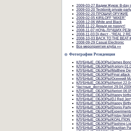
2009-03-27 Вадим Жуков: B-day 
2009-03-20 Tecktonik private party
2009-02-20 ПРОЩАЙ ОРУЖИЕ
2009-02-05 KIRILOFF “MIXER”
2008-12-06 White and Black
2008-11-22 Деньги не пахнут!
2008-11-07 НОЧЬ ЛУЧШИХ РЕ
2008-11-03 Dj фест - “REAL 2 RE
2008-10-03 BACK TO THE BEAT #
2008-09-29 Casual Electronic
Все мероприятия клуба »»
Фотографии Резиденция
КЛУБНЫЕ_ОБЗОРЫ/James Bond N
КЛУБНЫЕ_ОБЗОРЫ/A priory 01.0
КЛУБНЫЕ_ОБЗОРЫ/Matthew Dekay
КЛУБНЫЕ_ОБЗОРЫ/Final attack pa
КЛУБНЫЕ_ОБЗОРЫ/Осенний Мар
КЛУБНЫЕ_ОБЗОРЫ/Apriori 22.0
Частные_фото/Apriori 29.04.200
КЛУБНЫЕ_ОБЗОРЫ/Apriori 06.0
КЛУБНЫЕ_ОБЗОРЫ/Happy birthday
КЛУБНЫЕ_ОБЗОРЫ/DJ Red Jerry 
КЛУБНЫЕ_ОБЗОРЫ/Happy Birthda
КЛУБНЫЕ_ОБЗОРЫ/Dionis Party 
КЛУБНЫЕ_ОБЗОРЫ/Experimental S
КЛУБНЫЕ_ОБЗОРЫ/Friday Night F
КЛУБНЫЕ_ОБЗОРЫ/KOALITION @ 
КЛУБНЫЕ_ОБЗОРЫ/Flashing Light
КЛУБНЫЕ_ОБЗОРЫ/Brazilian Part