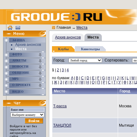
Главная
→
Места
Архив анонсов
Места
АФИША
Архив анонсов
Места
Клубы
Кинотеатры
ФОТО
Город:
Сортировать:
АНКЕТЫ
НОВОСТИ
1
|
2
|
3
|
4
ОБЩЕНИЕ
по буквам:
A
|
B
|
C
|
D
|
E
|
F
|
G
|
H
|
I
|
J
|
K
|
L
|
M
MP3
|
Ж
|
З
|
И
|
К
|
Л
|
М
|
Н
|
О
|
П
|
Р
|
С
|
Т
|
У
|
Ф
|
Х
|
Ц
О ПРОЕКТЕ
Место
Город
ВИДЕО
Т-расса
Москва
ТАНЦПОЛ
Мытищи
Войдите в чат без
пароля или
авторизуйтесь на
сайте.