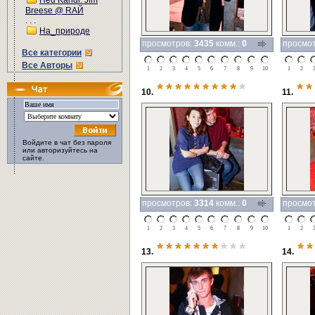
Hed Kandi: Jim
Breese @ RAЙ
. . .
На_природе
просмотров:
3435
комм.:
0
просмо
Все категории
Все Авторы
1
2
3
4
5
6
7
8
9
10
1
2
*********
*
**
10.
11.
Войдите в чат без пароля
или авторизуйтесь на
сайте.
просмотров:
3314
комм.:
0
просмо
1
2
3
4
5
6
7
8
9
10
1
2
*******
***
**
13.
14.