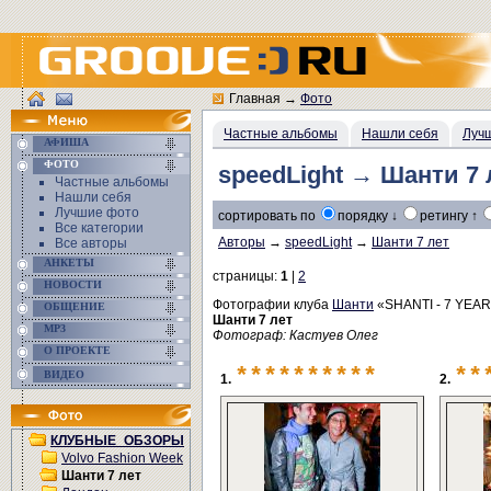
Главная
→
Фото
Частные альбомы
Нашли себя
Луч
АФИША
ФОТО
speedLight → Шанти 7 
Частные альбомы
Нашли себя
Лучшие фото
сортировать по
порядку ↓
ретингу ↑
Все категории
Авторы
→
speedLight
→
Шанти 7 лет
Все авторы
АНКЕТЫ
страницы:
1
|
2
НОВОСТИ
Фотографии клуба
Шанти
«SHANTI - 7 YEA
ОБЩЕНИЕ
Шанти 7 лет
MP3
Фотограф: Кастуев Олег
О ПРОЕКТЕ
**********
**
ВИДЕО
1.
2.
КЛУБНЫЕ_ОБЗОРЫ
Volvo Fashion Week
Шанти 7 лет