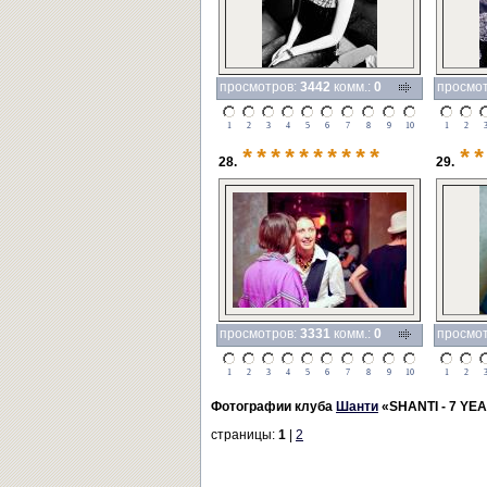
просмотров:
3442
комм.:
0
просмо
1
2
3
4
5
6
7
8
9
10
1
2
**********
**
28.
29.
просмотров:
3331
комм.:
0
просмо
1
2
3
4
5
6
7
8
9
10
1
2
Фотографии клуба
Шанти
«SHANTI - 7 YE
страницы:
1
|
2