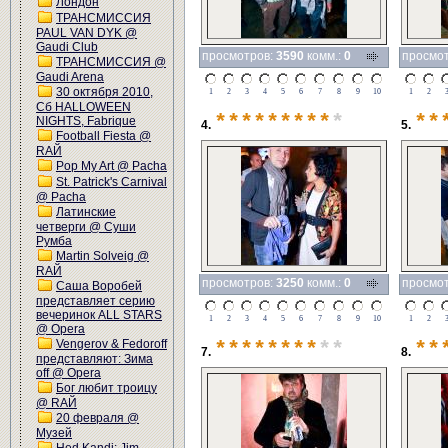
Лондон
ТРАНСМИССИЯ
PAUL VAN DYK @
Gaudi Club
просмотров:
3590
комм.:
0
просмо
ТРАНСМИССИЯ @
Gaudi Arena
30 октября 2010,
1
2
3
4
5
6
7
8
9
10
1
2
Сб HALLOWEEN
*********
*
**
NIGHTS, Fabrique
4.
5.
Football Fiesta @
RAЙ
Pop My Art @ Pacha
St. Patrick's Carnival
@ Pacha
Латинские
четверги @ Суши
Румба
Martin Solveig @
RАЙ
просмотров:
3250
комм.:
0
просмо
Саша Воробей
представляет серию
вечеринок ALL STARS
1
2
3
4
5
6
7
8
9
10
1
2
@ Opera
Vengerov & Fedoroff
********
**
**
7.
8.
представляют: Зима
off @ Opera
Бог любит троицу
@ RAЙ
20 февраля @
Музей