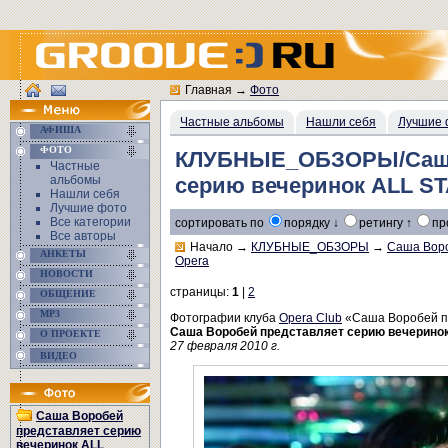
Главная
→
Фото
Частные альбомы
Нашли себя
Лучшие 
АФИША
ФОТО
КЛУБНЫЕ_ОБЗОРЫ/Саша 
Частные
альбомы
серию вечеринок ALL S
Нашли себя
Лучшие фото
Все категории
сортировать по
порядку ↓
ретингу ↑
пр
Все авторы
Начало
→
КЛУБНЫЕ_ОБЗОРЫ
→
Саша Воро
АНКЕТЫ
Opera
НОВОСТИ
страницы:
1
|
2
ОБЩЕНИЕ
MP3
Фотографии клуба
Opera Club
«Саша Воробей п
Саша Воробей представляет серию вечерино
О ПРОЕКТЕ
27 февраля 2010 г.
ВИДЕО
Саша Воробей
представляет серию
вечеринок ALL