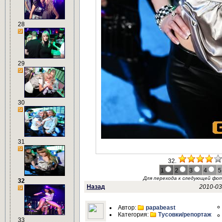
28
29
30
31
32.
1
2
3
4
5
Для перехода к следующей фо
32
Назад
2010-03
Автор:
papabeast
Категория:
Тусовки/репортаж
33