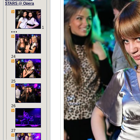
STARS @ Opera
1
• • •
24
25
26
27