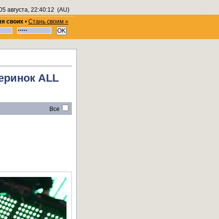
05 августа, 22:40:12
(AU)
ля своих
•
Стань своим »
еринок ALL
Все