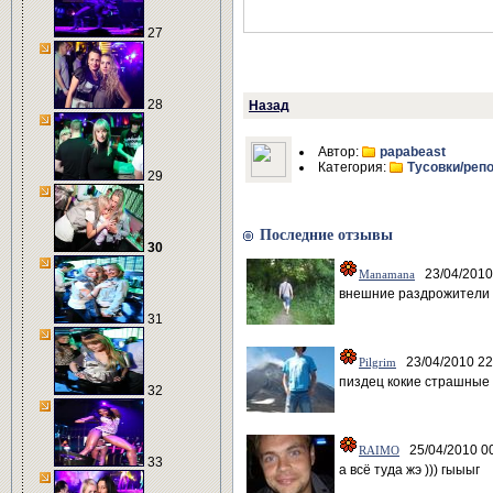
27
28
Назад
Автор:
papabeast
Категория:
Тусовки/реп
29
Последние отзывы
30
23/04/2010
Manamana
внешние раздрожители
31
23/04/2010 22
Pilgrim
пиздец кокие страшные
32
25/04/2010 0
RAIMO
33
а всё туда жэ ))) гыыыг