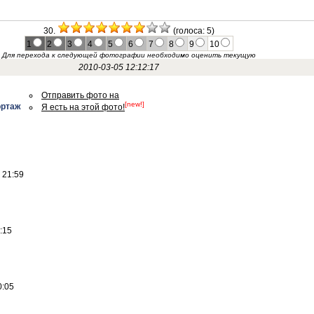
30.
(голоса: 5)
1
2
3
4
5
6
7
8
9
10
Для перехода к следующей фотографии необходимо оценить текущую
2010-03-05 12:12:17
Отправить фото на
[new!]
ортаж
Я есть на этой фото!
 21:59
:15
0:05