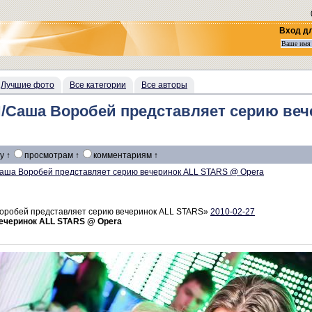
Вход д
Лучшие фото
Все категории
Все авторы
аша Воробей представляет серию веч
у ↑
просмотрам ↑
комментариям ↑
аша Воробей представляет серию вечеринок ALL STARS @ Opera
робей представляет серию вечеринок ALL STARS»
2010-02-27
ечеринок ALL STARS @ Opera