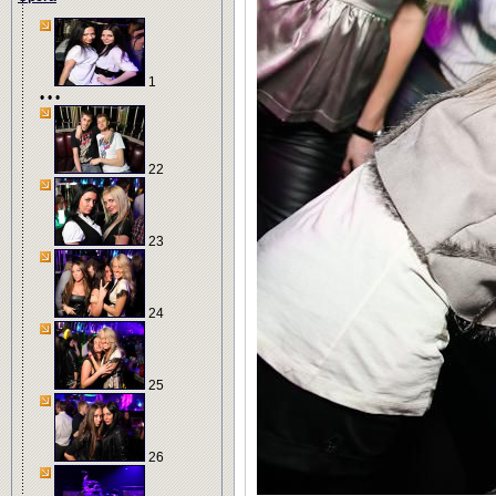
1
• • •
22
23
24
25
26