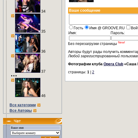
Ваше сообщение
34
Гость
Имя @ GROOVE.RU
Вой
35
Имя:
Пароль:
New!
Без перезагрузки страницы
36
Авторы будут рады получить коммента
Любой зарегистрированный пользова
Фотографии клуба
Opera Club
«Саша 
37
страницы:
1
|
2
• • •
46
Все категории
Все Авторы