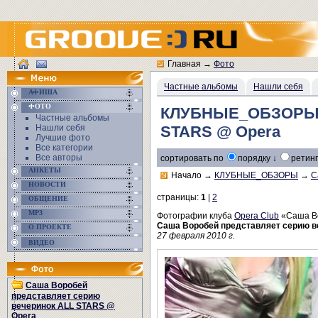
Главная
→
Фото
Частные альбомы
Нашли себя
АФИША
ФОТО
КЛУБНЫЕ_ОБЗОРЫ/С
Частные альбомы
Нашли себя
STARS @ Opera
Лучшие фото
Все категории
Все авторы
сортировать по
порядку ↓
ретинг
АНКЕТЫ
Начало
→
КЛУБНЫЕ_ОБЗОРЫ
→
С
НОВОСТИ
страницы:
1
|
2
ОБЩЕНИЕ
MP3
Фотографии клуба
Opera Club
«Саша Во
Саша Воробей представляет серию в
О ПРОЕКТЕ
27 февраля 2010 г.
ВИДЕО
Саша Воробей
представляет серию
вечеринок ALL STARS @
Opera