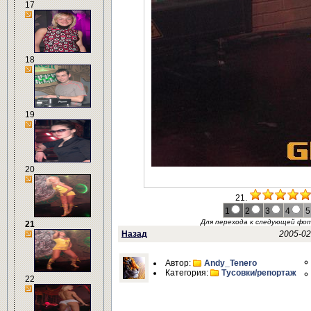
17
18
19
20
21.
1
2
3
4
5
Для перехода к следующей фо
21
Назад
2005-02
Автор:
Andy_Tenero
Категория:
Тусовки/репортаж
22