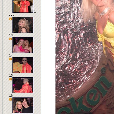
1
• • •
13
14
15
16