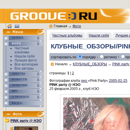
Главная
→
Фото
Частные альбомы
Нашли себя
Лучшие 
АФИША
ФОТО
КЛУБНЫЕ_ОБЗОРЫ/PINK
Частные
альбомы
Нашли себя
сортировать по
порядку ↓
ретингу ↑
пр
Лучшие фото
Начало
→
КЛУБНЫЕ_ОБЗОРЫ
→
PINK part
Все категории
Все авторы
страницы:
1
|
2
АНКЕТЫ
НОВОСТИ
Фотографии клуба
neo
«Pink Party»
2005-02-25
PINK party @ НЭО
ОБЩЕНИЕ
25 февраля 2005 г., клуб НЭО
MP3
О ПРОЕКТЕ
ВИДЕО
PINK party @ НЭО