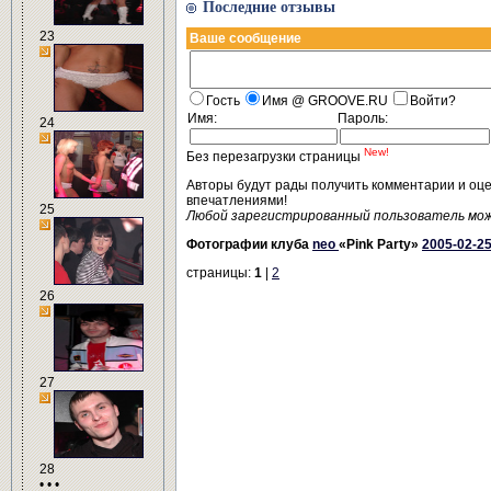
Последние отзывы
23
Ваше сообщение
Гость
Имя @ GROOVE.RU
Войти?
Имя:
Пароль:
24
New!
Без перезагрузки страницы
Авторы будут рады получить комментарии и оц
впечатлениями!
25
Любой зарегистрированный пользователь мо
Фотографии клуба
neo
«Pink Party»
2005-02-2
страницы:
1
|
2
26
27
28
• • •