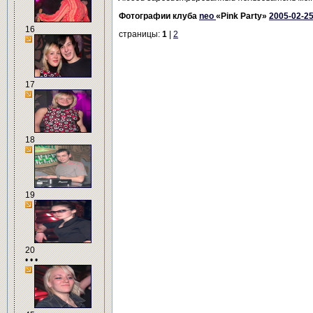
Фотографии клуба
neo
«Pink Party»
2005-02-2
16
страницы:
1
|
2
17
18
19
20
• • •