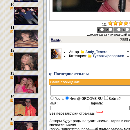
10
13.
11
1
2
3
4
Для перехода к следующей 
Назад
2005-
12
Автор:
Andy_Tenero
Категория:
Тусовки/репортаж
13
Последние отзывы
Ваше сообщение
14
Гость
Имя @ GROOVE.RU
Войти?
Имя:
Пароль:
New!
Без перезагрузки страницы
15
Авторы будут рады получить комментарии и оц
впечатлениями!
Любой зарегистрированный пользователь мо