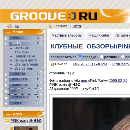
Главная
→
Фото
Частные альбомы
Нашли себя
Лучшие 
АФИША
ФОТО
КЛУБНЫЕ_ОБЗОРЫ/PINK
Частные
альбомы
Нашли себя
сортировать по
порядку ↓
ретингу ↑
пр
Лучшие фото
Начало
→
КЛУБНЫЕ_ОБЗОРЫ
→
PINK part
Все категории
Все авторы
страницы:
1
|
2
АНКЕТЫ
НОВОСТИ
Фотографии клуба
neo
«Pink Party»
2005-02-25
PINK party @ НЭО
ОБЩЕНИЕ
25 февраля 2005 г., клуб НЭО
MP3
О ПРОЕКТЕ
ВИДЕО
PINK party @ НЭО