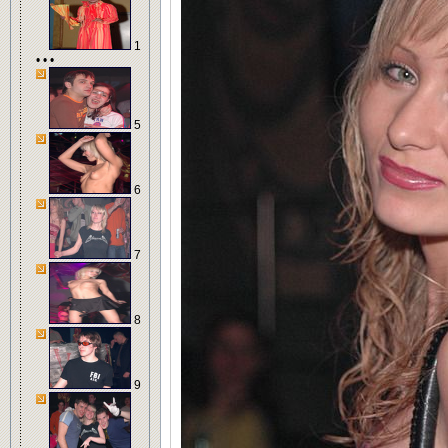
1
• • •
5
6
7
8
9