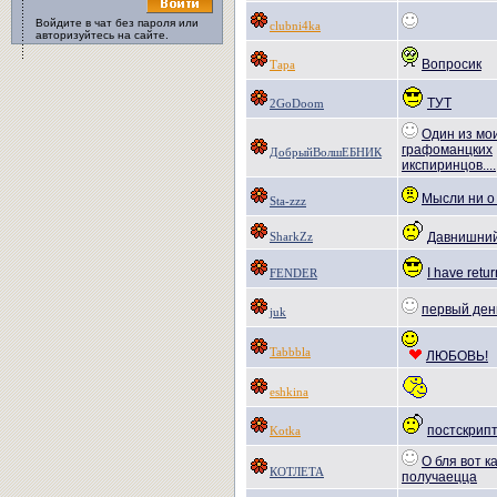
Войдите в чат без пароля или
clubni4ka
авторизуйтесь на сайте.
Вопросик
Тара
ТУТ
2GoDoom
Один из мо
графоманцких
ДобрыйВолшЕБНИК
икспиринцов....
Мысли ни о
Sta-zzz
SharkZz
Давнишний 
I have retur
FENDER
первый день
juk
Tabbbla
ЛЮБОВЬ!
eshkina
постскрип
Kotka
О бля вот к
КОТЛЕТА
получаецца