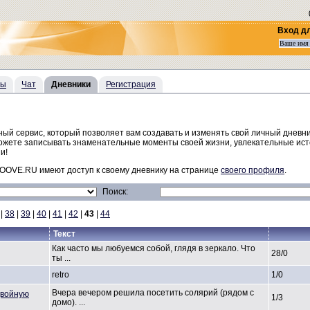
Вход д
сы
Чат
Дневники
Регистрация
й сервис, который позволяет вам создавать и изменять свой личный дневни
можете записывать знаменательные моменты своей жизни, увлекательные ист
и!
OOVE.RU имеют доступ к своему дневнику на странице
своего профиля
.
Поиск:
|
38
|
39
|
40
|
41
|
42
|
43
|
44
Текст
Как часто мы любуемся собой, глядя в зеркало. Что
28/0
ты ...
retro
1/0
Вчера вечером решила посетить солярий (рядом с
двойную
1/3
домо). ...