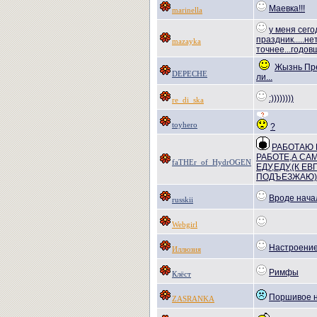
Маевка!!!
marinella
у меня сего
праздник.....не
mazayka
точнее...годовщ
Жызнь Пре
DEPECHE
ли...
:))))))))
re_di_ska
toyhero
?
РАБОТАЮ 
РАБОТЕ,А СА
faTHEr_of_HydrOGEN
ЕДУ,ЕДУ,(К Е
ПОДЪЕЗЖАЮ)
Вроде начал
russkii
Webgirl
Настроени
Иллюзия
Римфы
Клёст
Поршивое 
ZASRANKA