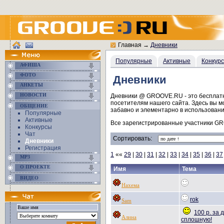
Главная
→
Дневники
Популярные
Активные
Конкур
АФИША
ФОТО
Дневники
АНКЕТЫ
НОВОСТИ
Дневники @ GROOVE.RU - это бесплатны
посетителям нашего сайта. Здесь вы 
ОБЩЕНИЕ
забавно и элементарно в использовани
Популярные
Активные
Все зарегистрированные участники GR
Конкурсы
Чат
Сортировать:
Дневники
Регистрация
1
««
29
|
30
|
31
|
32
|
33
|
34
|
35
|
36
|
37
MP3
О ПРОЕКТЕ
Имя
Тема
ВИДЕО
Нахема
rok
Sam
100 р. за 
Алина
сплошную!