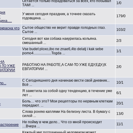
Остается только порадовать
ся за всех, кто побывал
1/0
ТАМ! ...
дня
У меня сегодня праздник, а точнее сказать
179/0
т
годовщина.
...
ина.....
Сытое общество не верит правде голодных глаз.
красна что
103/2
Сытое ...
Сегодня вот как собака накурилась
кольяна.
2/3
смешанный ...
Vse budet ploxo,ibo ne znae6,4to delatj i kak sebe
1/1
pomo4.....
..........
.....Togda
...
НА
РАБОТАЮ НА РАБОТЕ,А САМ-ТО УЖЕ ЕДУ,ЕДУ,(К
М-ТО УЖЕ
2/0
ЕВПАТОРИИ ...
ВПАТОРИИ
С Сегодняшне
го дня начинаю вести свой дневник...
10/1
о...
Всё ...
Я заметила за собой одну тенденцию,
в течение уже
6/1
лет ...
Боль… что это? Мои рецепторы по нервным клеткам
20/1
е
передают. ...
Слова роняю каплями На белизну листа. В бумагу с
13/0
силой ...
Не пойму в чем дело... Что со мной происходит
11/1
настроение
....Вчера ...
Каждый миг потраченны
й человеком может