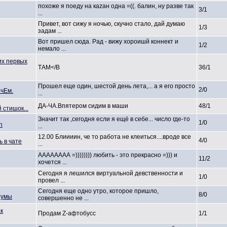
похоже я поеду на каzан одна =((. балин, ну разве так
3/1
...
Привет, вот сижу я ночью, скучно стало, дай думаю
1/3
задам ...
Вот пришел сюда. Рад - вижу хороишй коннект и
1/2
немало ...
их первых
ТАМ</B
36/1
Прошел еще один, шестой день лета,... а я его просто
2/0
 чЕм.
...
ДА-ЧА.Впят
ером сидим в маши
48/1
стишок...
Значит так ,сегодня если я ещё в себе... число где-то
1/0
n
...
12.00 Блиииин, че то работа не клеиться..
..вроде все
4/0
 в чате
...
АААААААА =)))))))) любить - это прекрасно =))) и
11/2
хочется ...
Сегодня я лешился виртуально
й девственно
сти и
1/0
провел ...
Сегодня еще одно утро, которое пришло,
8/0
тумы
совершенно
не ...
ак
Продам Z-афтобусс
1/1