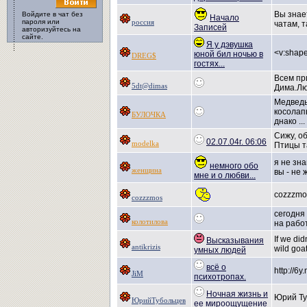
Вы знае
Войдите в чат без
Начало
пароля или
россия
чатам, т
Записей
авторизуйтесь на
сайте.
Я у дэвушка
<v:shap
юной бил ночью в
DREG$
гостях...
Всем пр
5dt@dimas
Дима.Л
Медведь
косолап
БУЛОЧКА
днако ...
Сижу, об
02.07.04г. 06:06
modelka
Птицы та
я не зн
немного обо
женщина
вы - не 
мне и о любви...
cozzzmo
cozzzmos
сегодня 
колотилова
на рабо
If we did
Высказывания
antikrizis
wild goat 
умных людей
всё о
http://6y.
JiM
психотропах.
Ночная жизнь и
Юрий Ту
ЮрийТубольцев
ее мироощущение