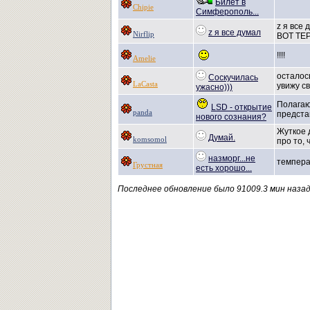
Билет в
Chipie
Симферополь...
z я все
z я все думал
Nirflip
ВОТ ТЕР
!!!!
Amelie
осталос
Соскучилась
LaCasta
увижу с
ужасно)))
Полагаю,
LSD - открытие
panda
предста
нового сознания?
Жуткое 
Думай.
komsomol
про то, 
назморг...не
темпера
Грустная
есть хорошо...
Последнее обновление было 91009.3 мин назад