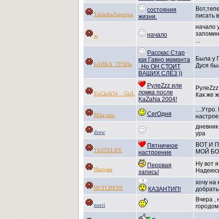
Вот,теп
состояния
TabletkaAsperina
писать в
жизни.
начало 
запоми
начало
ю
...
Расскас Стар
Была у 
как Гавно маманта
6AHKA_TESHи
Дуся бы
, Но ОН СТОИТ
ВАШИХ СЛЁЗ ))
РулеZzz или
PулеZzz!
ломка после
ExCluSiVe__GirL
Как же ж 
KaZaNa 2004!
....Утро
СегОдня
Mila-miu
настрое
дневник 
drew
ура
ВОТ И 
Пятничное
TASTELIFE
МОЙ БО
настроение
Ну вот я
Перрвая
Нацуми
Надеюсь
запись!
хочу на 
HUTCHENS
КАЗАНТИП!
добрать
Вчера , 
norri
городом