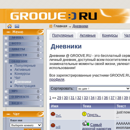
Главная
→
Дневники
Популярные
Активные
Конкурсы
Ча
АФИША
ФОТО
Дневники
АНКЕТЫ
НОВОСТИ
Дневники @ GROOVE.RU - это бесплатный сервис
личный дневник, доступный всем посетителям н
ОБЩЕНИЕ
знаменательные моменты своей жизни, увлекате
Популярные
использовании!
Активные
Конкурсы
Все зарегистрированные участники GROOVE.RU 
Чат
профиля
.
Дневники
Регистрация
Сортировать:
MP3
О ПРОЕКТЕ
1
««
29
|
30
|
31
|
32
|
33
|
34
|
35
|
36
|
37
|
38
|
39
ВИДЕО
Имя
Тема
Текст
.just n
Грусть...
DeL
...
АААААА
Самый
zell
инопла
дорогой наркотик