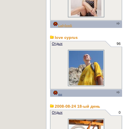
Ladybredi
love cyprus
Отдых
96
me
2008-08-24 18-ый день
Отдых
0