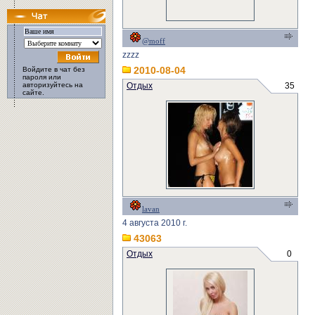
@moff
zzzz
2010-08-04
Войдите в чат без
пароля или
авторизуйтесь на
Отдых
35
сайте.
lavan
4 августа 2010 г.
43063
Отдых
0