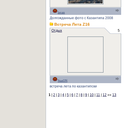
lavan
Долгожданные фото с Казантипа 2008
Встреча Лета Z16
Отдых
5
StasON
встреча лета по казантипски
1
|
2
|
3
|
4
|
5
|
6
|
7
|
8
|
9
|
10
|
11
|
12
»»
13