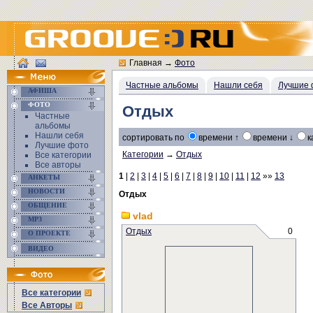
Главная
→
Фото
Частные альбомы
Нашли себя
Лучшие 
АФИША
ФОТО
Отдых
Частные
альбомы
Нашли себя
сортировать по
времени ↑
времени ↓
к
Лучшие фото
Категории
→
Отдых
Все категории
Все авторы
1
|
2
|
3
|
4
|
5
|
6
|
7
|
8
|
9
|
10
|
11
|
12
»»
13
АНКЕТЫ
НОВОСТИ
Отдых
ОБЩЕНИЕ
vlad
MP3
Отдых
0
О ПРОЕКТЕ
ВИДЕО
Все категории
Все Авторы