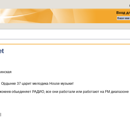
Вход д
et
нинская
ой Ордынке 37 царит мелодика House музыки!
ск жокеев обьединяет РАДИО, все они работали или работают на FM диапазоне
|