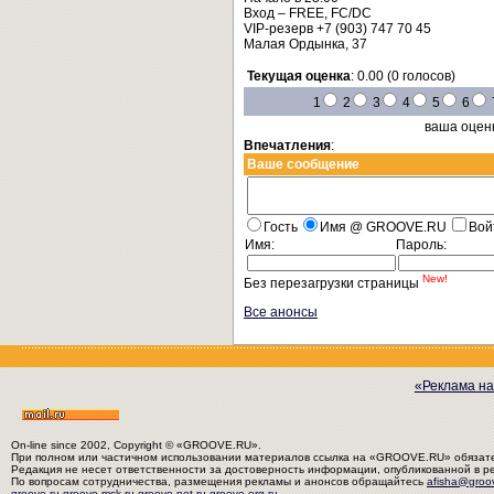
Вход – FREE, FC/DC
VIP-резерв +7 (903) 747 70 45
Малая Ордынка, 37
Текущая оценка
: 0.00 (0 голосов)
1
2
3
4
5
6
ваша оцен
Впечатления
:
Ваше сообщение
Гость
Имя @ GROOVE.RU
Вой
Имя:
Пароль:
New!
Без перезагрузки страницы
Все анонсы
«Реклама на
On-line since 2002, Copyright © «GROOVE.RU».
При полном или частичном использовании материалов ссылка на «GROOVE.RU» обязат
Редакция не несет ответственности за достоверность информации, опубликованной в р
По вопросам сотрудничества, размещения рекламы и анонсов обращайтесь
afisha@groo
groove.ru
groove.msk.ru
groove.net.ru
groove.org.ru