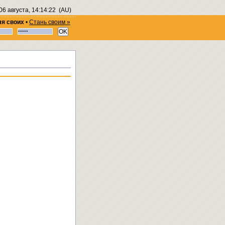
06 августа, 14:14:22
(AU)
ля своих
•
Стань своим »