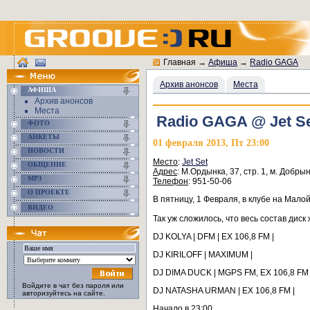
Главная
→
Афиша
→
Radio GAGA
Архив анонсов
Места
АФИША
Архив анонсов
Места
Radio GAGA @ Jet S
ФОТО
АНКЕТЫ
01 февраля 2013, Пт 23:00
НОВОСТИ
Место
:
Jet Set
ОБЩЕНИЕ
Адрес
: М.Ордынка, 37, стр. 1, м. Добры
MP3
Телефон
: 951-50-06
О ПРОЕКТЕ
В пятницу, 1 Февраля, в клубе на Мал
ВИДЕО
Так уж сложилось, что весь состав ди
DJ KOLYA | DFM | EX 106,8 FM |
DJ KIRILOFF | MAXIMUM |
DJ DIMA DUCK | MGPS FM, EX 106,8 FM 
Войдите в чат без пароля или
DJ NATASHA URMAN | EX 106,8 FM |
авторизуйтесь на сайте.
Начало в 23:00