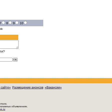
7
8
9
10
ка
ти?
 сайте»
Размещение анонсов
«Вакансии»
ельна.
екламных объявлениях.
ve.ru