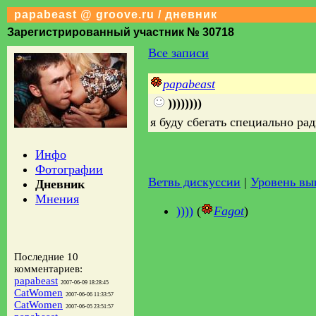
papabeast @ groove.ru / дневник
Зарегистрированный участник № 30718
Все записи
papabeast
))))))))
я буду сбегать специально ради
Инфо
Фотографии
Ветвь дискуссии
|
Уровень в
Дневник
Мнения
))))
(
Fagot
)
Последние 10
комментариев:
papabeast
2007-06-09 18:28:45
CatWomen
2007-06-06 11:33:57
CatWomen
2007-06-05 23:51:57