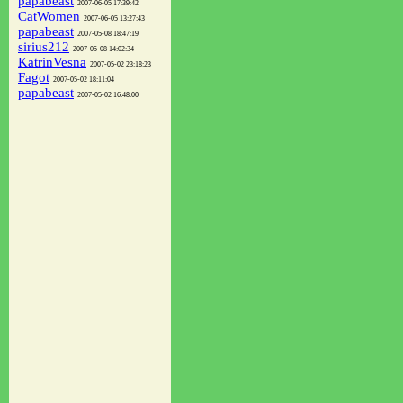
papabeast
2007-06-05 17:39:42
CatWomen
2007-06-05 13:27:43
papabeast
2007-05-08 18:47:19
sirius212
2007-05-08 14:02:34
KatrinVesna
2007-05-02 23:18:23
Fagot
2007-05-02 18:11:04
papabeast
2007-05-02 16:48:00