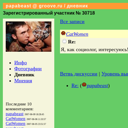
papabeast @ groove.ru / дневник
Зарегистрированный участник № 30718
Все записи
CatWomen
Re:
Я, как социолог, интересуюсь
Инфо
Фотографии
Ветвь дискуссии
|
Уровень в
Дневник
Мнения
Re:
(
papabeast
)
Последние 10
комментариев:
papabeast
2007-06-09 18:28:45
CatWomen
2007-06-06 11:33:57
CatWomen
2007-06-05 23:51:57