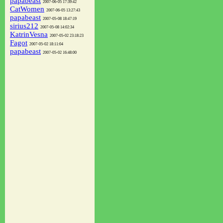
papabeast
2007-06-05 17:39:42
CatWomen
2007-06-05 13:27:43
papabeast
2007-05-08 18:47:19
sirius212
2007-05-08 14:02:34
KatrinVesna
2007-05-02 23:18:23
Fagot
2007-05-02 18:11:04
papabeast
2007-05-02 16:48:00