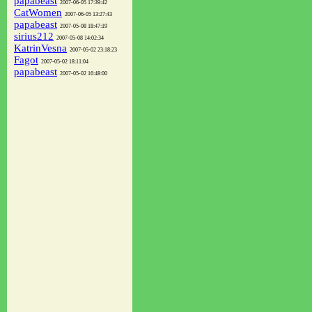
papabeast
2007-06-05 17:39:42
CatWomen
2007-06-05 13:27:43
papabeast
2007-05-08 18:47:19
sirius212
2007-05-08 14:02:34
KatrinVesna
2007-05-02 23:18:23
Fagot
2007-05-02 18:11:04
papabeast
2007-05-02 16:48:00