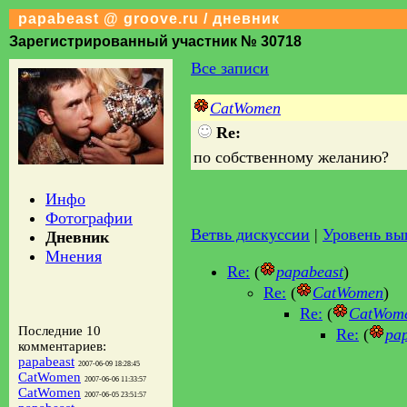
papabeast @ groove.ru / дневник
Зарегистрированный участник № 30718
Все записи
CatWomen
Re:
по собственному желанию?
Инфо
Фотографии
Ветвь дискуссии
|
Уровень в
Дневник
Мнения
Re:
(
papabeast
)
Re:
(
CatWomen
)
Re:
(
CatWom
Последние 10
Re:
(
pa
комментариев:
papabeast
2007-06-09 18:28:45
CatWomen
2007-06-06 11:33:57
CatWomen
2007-06-05 23:51:57