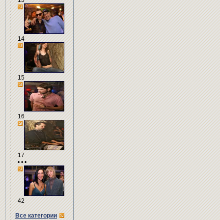
13
14
15
16
17
• • •
42
Все категории