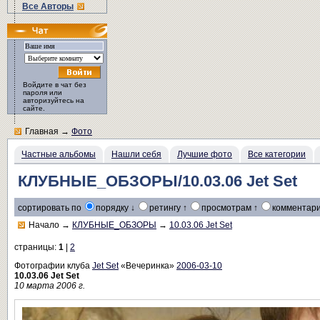
Все Авторы
Войдите в чат без
пароля или
авторизуйтесь на
сайте.
Главная
→
Фото
Частные альбомы
Нашли себя
Лучшие фото
Все категории
КЛУБНЫЕ_ОБЗОРЫ/10.03.06 Jet Set
сортировать по
порядку ↓
ретингу ↑
просмотрам ↑
комментари
Начало
→
КЛУБНЫЕ_ОБЗОРЫ
→
10.03.06 Jet Set
страницы:
1
|
2
Фотографии клуба
Jet Set
«Вечеринка»
2006-03-10
10.03.06 Jet Set
10 марта 2006 г.