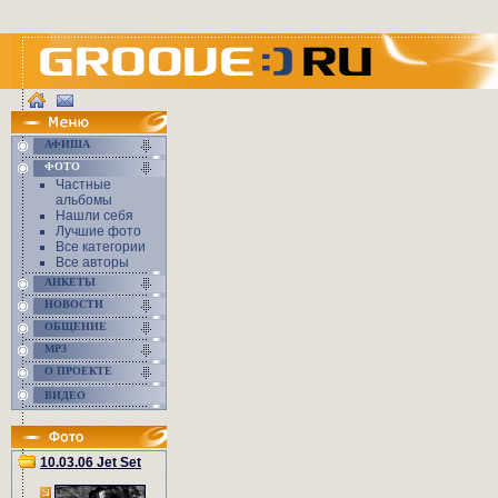
АФИША
ФОТО
Частные
альбомы
Нашли себя
Лучшие фото
Все категории
Все авторы
АНКЕТЫ
НОВОСТИ
ОБЩЕНИЕ
MP3
О ПРОЕКТЕ
ВИДЕО
10.03.06 Jet Set