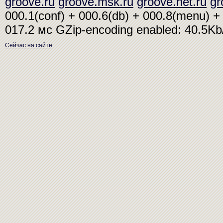
groove.ru
groove.msk.ru
groove.net.ru
gr
000.1(conf) + 000.6(db) + 000.8(menu) + 
017.2 мс
GZip-encoding enabled: 40.5K
Сейчас на сайте
: