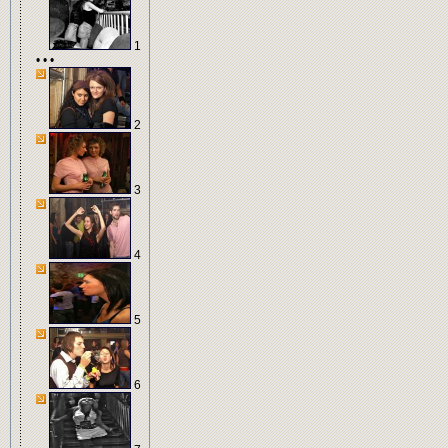
1
• • •
2
3
4
5
6