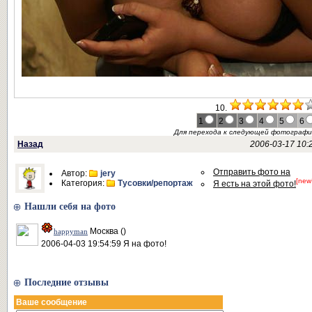
10.
1
2
3
4
5
6
Для перехода к следующей фотограф
Назад
2006-03-17 10:
Отправить фото на
Автор:
jery
[new
Категория:
Тусовки/репортаж
Я есть на этой фото!
Нашли себя на фото
Москва ()
happyman
2006-04-03 19:54:59 Я на фото!
Последние отзывы
Ваше сообщение