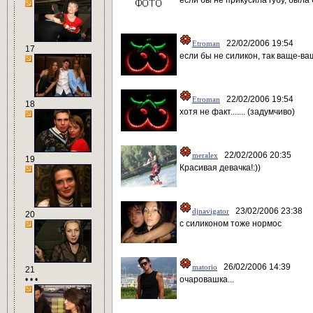
если бы не прикусила губу, была
22/02/2006 19:54
Etroman
17
если бы не силикон, так ваще-ващ
22/02/2006 19:54
Etroman
18
хотя не факт....... (задумчиво)
22/02/2006 20:35
meralex
19
Красивая девачка!:))
23/02/2006 23:38
djnavigator
20
с силиконом тоже нормос
26/02/2006 14:39
matorio
21
• • •
очаровашка...