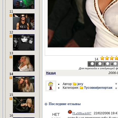
11
12
13
14.
1
2
3
4
Для перехода к следующей 
Назад
2006-
14
Автор:
jery
Категория:
Тусовки/репортаж
15
Последние отзывы
22/02/2006 19:4
FLaSHback007
16