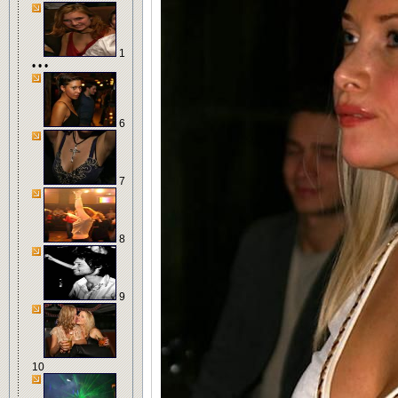
1
• • •
6
7
8
9
10