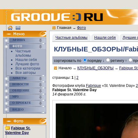
Главная
→
Фото
Частные альбомы
Нашли себя
Лучшие 
АФИША
ФОТО
КЛУБНЫЕ_ОБЗОРЫ/Fabique
Частные
альбомы
Нашли себя
сортировать по
порядку ↓
ретингу ↑
пр
Лучшие фото
Начало
→
КЛУБНЫЕ_ОБЗОРЫ
→
Fabique St
Все категории
Все авторы
страницы:
1
|
2
АНКЕТЫ
НОВОСТИ
Фотографии клуба
Fabrique
«St. Valentine Day»
2
Fabique St. Valentine Day
ОБЩЕНИЕ
14 февраля 2006 г.
MP3
О ПРОЕКТЕ
ВИДЕО
Fabique St.
Valentine Day