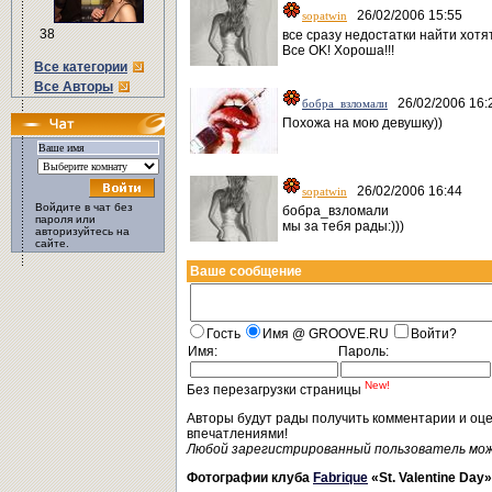
26/02/2006 15:55
sopatwin
38
все сразу недостатки найти хотят.
Все OK! Хороша!!!
Все категории
Все Авторы
26/02/2006 16:
бобра_взломали
Похожа на мою девушку))
26/02/2006 16:44
sopatwin
Войдите в чат без
бобра_взломали
пароля или
мы за тебя рады:)))
авторизуйтесь на
сайте.
Ваше сообщение
Гость
Имя @ GROOVE.RU
Войти?
Имя:
Пароль:
New!
Без перезагрузки страницы
Авторы будут рады получить комментарии и оц
впечатлениями!
Любой зарегистрированный пользователь мо
Фотографии клуба
Fabrique
«St. Valentine Day