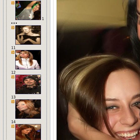
1
• • •
11
12
13
14