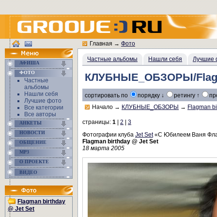
Главная
→
Фото
Частные альбомы
Нашли себя
Лучшие 
АФИША
ФОТО
КЛУБНЫЕ_ОБЗОРЫ/Flagma
Частные
альбомы
Нашли себя
сортировать по
порядку ↓
ретингу ↑
пр
Лучшие фото
Начало
→
КЛУБНЫЕ_ОБЗОРЫ
→
Flagman bi
Все категории
Все авторы
страницы:
1
|
2
|
3
АНКЕТЫ
НОВОСТИ
Фотографии клуба
Jet Set
«С Юбилеем Ваня Фл
Flagman birthday @ Jet Set
ОБЩЕНИЕ
18 марта 2005
MP3
О ПРОЕКТЕ
ВИДЕО
Flagman birthday
@ Jet Set