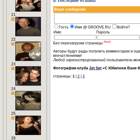
Последние отзывы
Ваше сообщение
21
Гость
Имя @ GROOVE.RU
Войти?
Имя:
Пароль:
22
New!
Без перезагрузки страницы
Авторы будут рады получить комментарии и оц
впечатлениями!
Любой зарегистрированный пользователь мо
23
Фотографии клуба
Jet Set
«С Юбилеем Ваня 
страницы:
1
|
2
|
3
24
25
26