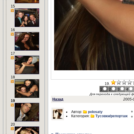
15
16
17
18
19.
1
2
3
4
Для перехода к следующей 
Назад
2005-
19
Автор:
polosaty
Категория:
Тусовки/репортаж
20