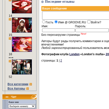
Последние отзывы
Ваше сообщение
14
Гость
Имя @ GROOVE.RU
Войти?
Имя:
Пароль:
New!
Без перезагрузки страницы
15
Авторы будут рады получить комментарии и оц
впечатлениями!
Любой зарегистрированный пользователь мо
16
Фотографии клуба
London
«London's mafia»
20
• • •
страницы:
1
|
2
52
Все категории
Все Авторы