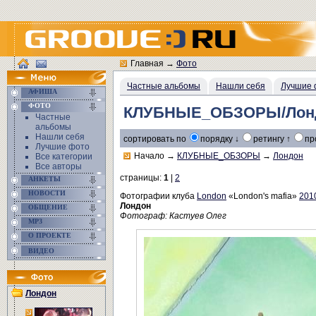
Главная
→
Фото
Частные альбомы
Нашли себя
Лучшие 
АФИША
ФОТО
КЛУБНЫЕ_ОБЗОРЫ/Лон
Частные
альбомы
Нашли себя
сортировать по
порядку ↓
ретингу ↑
пр
Лучшие фото
Начало
→
КЛУБНЫЕ_ОБЗОРЫ
→
Лондон
Все категории
Все авторы
страницы:
1
|
2
АНКЕТЫ
НОВОСТИ
Фотографии клуба
London
«London's mafia»
201
Лондон
ОБЩЕНИЕ
Фотограф: Кастуев Олег
MP3
О ПРОЕКТЕ
ВИДЕО
Лондон