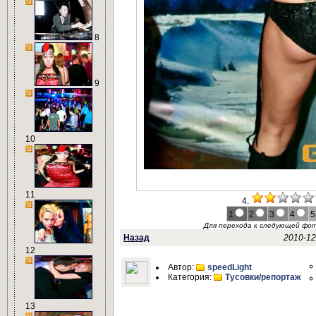
8
9
10
11
4.
1
2
3
4
5
Для перехода к следующей фо
Назад
2010-12
12
Автор:
speedLight
Категория:
Тусовки/репортаж
13