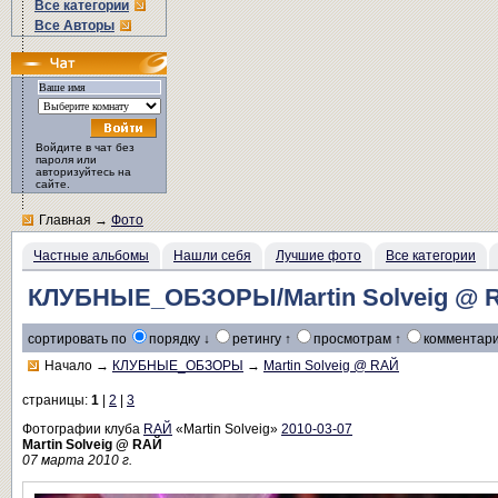
Все категории
Все Авторы
Войдите в чат без
пароля или
авторизуйтесь на
сайте.
Главная
→
Фото
Частные альбомы
Нашли себя
Лучшие фото
Все категории
КЛУБНЫЕ_ОБЗОРЫ/Martin Solveig @ 
сортировать по
порядку ↓
ретингу ↑
просмотрам ↑
комментари
Начало
→
КЛУБНЫЕ_ОБЗОРЫ
→
Martin Solveig @ RАЙ
страницы:
1
|
2
|
3
Фотографии клуба
RAЙ
«Martin Solveig»
2010-03-07
Martin Solveig @ RАЙ
07 марта 2010 г.