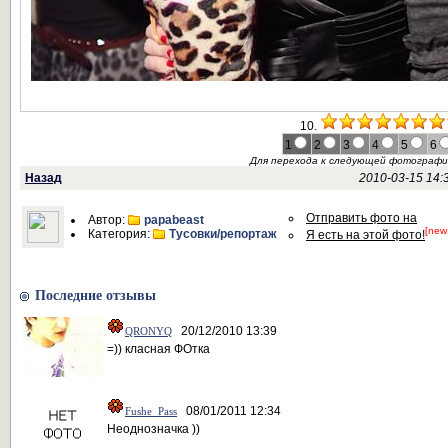
10.
1
2
3
4
5
6
Для перехода к следующей фотограф
Назад
2010-03-15 14:
Отправить фото на
Автор:
papabeast
[new
Категория:
Тусовки/репортаж
Я есть на этой фото!
Последние отзывы
20/12/2010 13:39
QRONYQ
=)) класная ФОтка
08/01/2011 12:34
Fushe_Pass
Неоднозначка ))