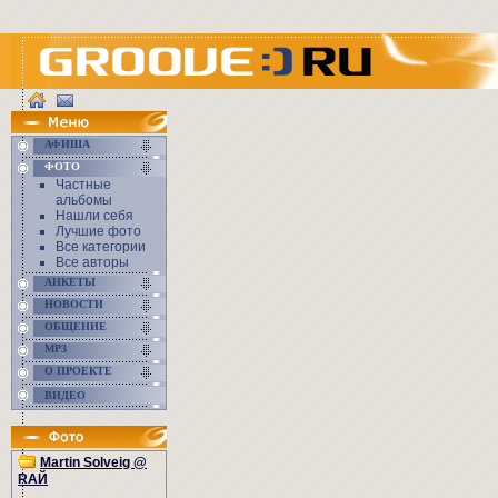
АФИША
ФОТО
Частные
альбомы
Нашли себя
Лучшие фото
Все категории
Все авторы
АНКЕТЫ
НОВОСТИ
ОБЩЕНИЕ
MP3
О ПРОЕКТЕ
ВИДЕО
Martin Solveig @
RАЙ