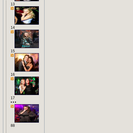
13
14
15
16
17
• • •
88