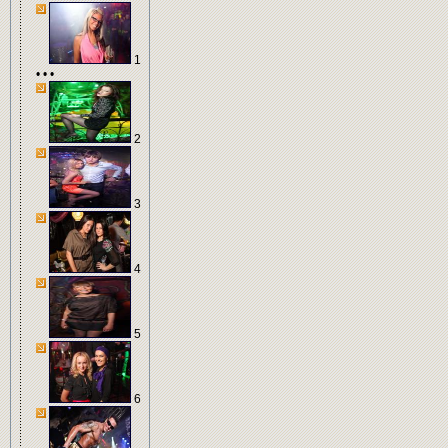
1
• • •
2
3
4
5
6