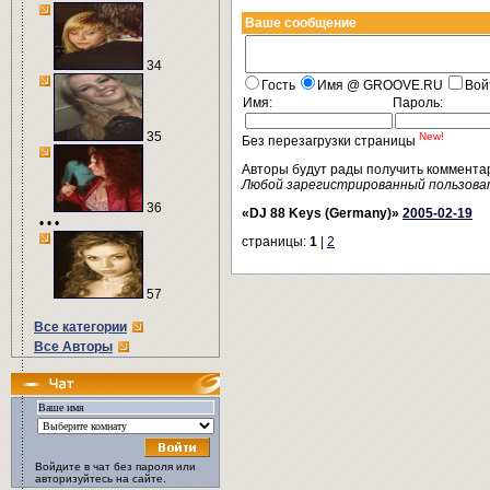
Ваше сообщение
34
Гость
Имя @ GROOVE.RU
Вой
Имя:
Пароль:
35
New!
Без перезагрузки страницы
Авторы будут рады получить коммента
Любой зарегистрированный пользова
36
«DJ 88 Keys (Germany)»
2005-02-19
• • •
страницы:
1
|
2
57
Все категории
Все Авторы
Войдите в чат без пароля или
авторизуйтесь на сайте.