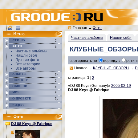
Главная
→
Фото
Частные альбомы
Нашли себя
АФИША
ФОТО
КЛУБНЫЕ_ОБЗОРЫ/DJ
Частные альбомы
Нашли себя
Лучшие фото
сортировать по
порядку ↓
ретинг
Все категории
Начало
→
КЛУБНЫЕ_ОБЗОРЫ
→
D
Все авторы
АНКЕТЫ
страницы:
1
|
2
НОВОСТИ
«DJ 88 Keys (Germany)»
2005-02-19
ОБЩЕНИЕ
DJ 88 Keys @ Fabrique
MP3
О ПРОЕКТЕ
ВИДЕО
DJ 88 Keys @ Fabrique