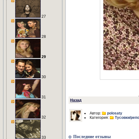
27
28
29
30
31
Назад
Автор:
polosaty
32
Категория:
Тусовки/реп
Последние отзывы
33