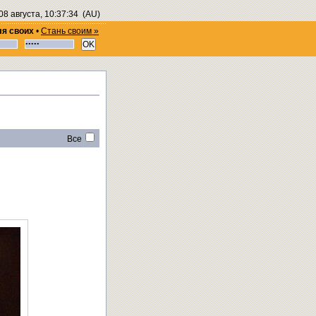
08 августа, 10:37:34
(AU)
ля своих
•
Стань своим »
Все