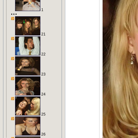
1
• • •
21
22
23
24
25
26