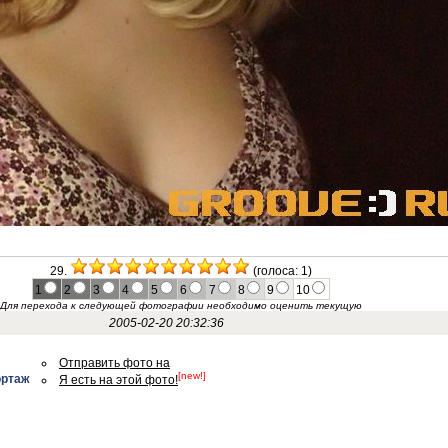
29.
(голоса: 1)
1
2
3
4
5
6
7
8
9
10
Для перехода к следующей фотографии необходимо оценить текущую
2005-02-20 20:32:36
Отправить фото на
[new!]
ортаж
Я есть на этой фото!