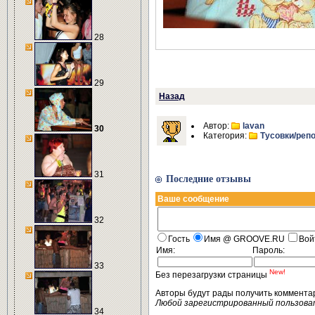
28
29
Назад
Автор:
lavan
30
Категория:
Тусовки/реп
31
Последние отзывы
Ваше сообщение
32
Гость
Имя @ GROOVE.RU
Вой
Имя:
Пароль:
33
New!
Без перезагрузки страницы
Авторы будут рады получить коммента
Любой зарегистрированный пользова
34