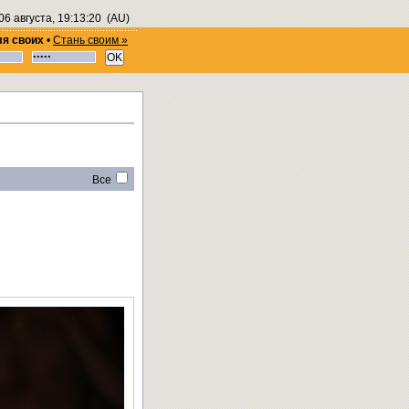
06 августа, 19:13:20
(AU)
ля своих
•
Стань своим »
Все