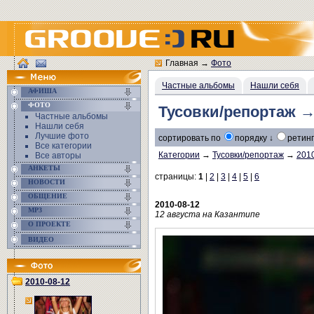
Главная
→
Фото
Частные альбомы
Нашли себя
АФИША
ФОТО
Тусовки/репортаж →
Частные альбомы
Нашли себя
Лучшие фото
сортировать по
порядку ↓
ретинг
Все категории
Категории
→
Тусовки/репортаж
→
201
Все авторы
АНКЕТЫ
страницы:
1
|
2
|
3
|
4
|
5
|
6
НОВОСТИ
ОБЩЕНИЕ
2010-08-12
MP3
12 августа на Казантипе
О ПРОЕКТЕ
ВИДЕО
2010-08-12