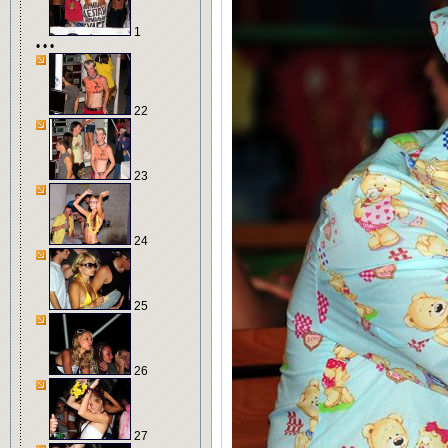
1
• • •
22
23
24
25
26
27