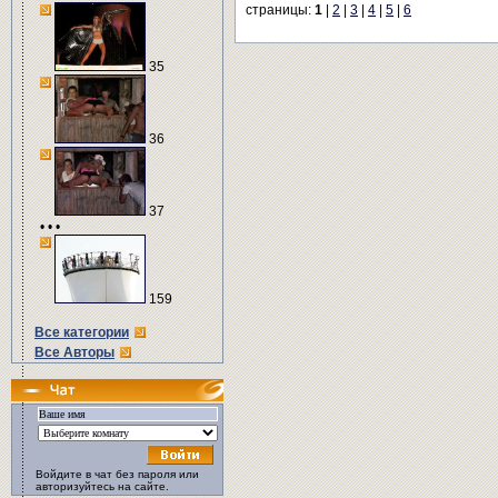
страницы:
1
|
2
|
3
|
4
|
5
|
6
35
36
37
• • •
159
Все категории
Все Авторы
Войдите в чат без пароля или
авторизуйтесь на сайте.