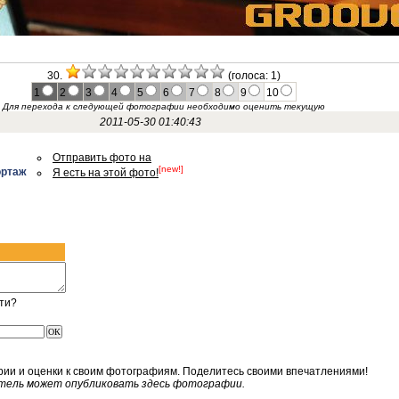
30.
(голоса: 1)
1
2
3
4
5
6
7
8
9
10
Для перехода к следующей фотографии необходимо оценить текущую
2011-05-30 01:40:43
Отправить фото на
[new!]
ортаж
Я есть на этой фото!
ти?
рии и оценки к своим фотографиям. Поделитесь своими впечатлениями!
тель может опубликовать здесь фотографии.