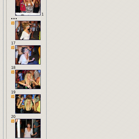
1
• • •
17
18
19
20