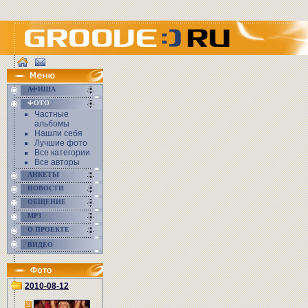
АФИША
ФОТО
Частные
альбомы
Нашли себя
Лучшие фото
Все категории
Все авторы
АНКЕТЫ
НОВОСТИ
ОБЩЕНИЕ
MP3
О ПРОЕКТЕ
ВИДЕО
2010-08-12