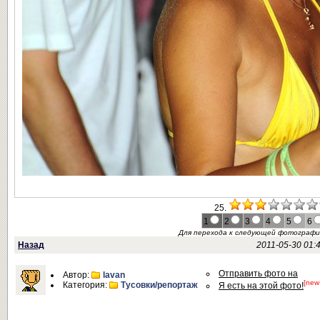
25.
1
2
3
4
5
6
Для перехода к следующей фотограф
Назад
2011-05-30 01:
Отправить фото на
Автор:
lavan
[new
Категория:
Тусовки/репортаж
Я есть на этой фото!