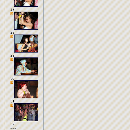
27
28
29
30
31
32
• • •