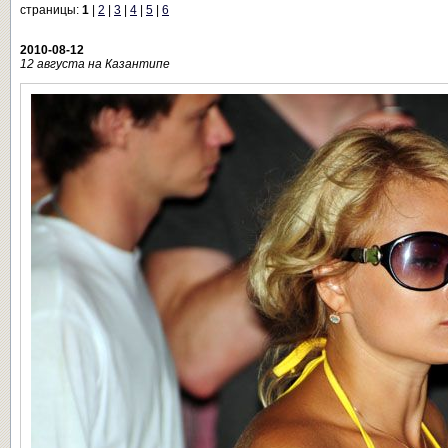
страницы:
1
|
2
|
3
|
4
|
5
|
6
2010-08-12
12 августа на Казантипе