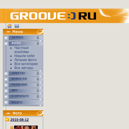
АФИША
ФОТО
Частные
альбомы
Нашли себя
Лучшие фото
Все категории
Все авторы
АНКЕТЫ
НОВОСТИ
ОБЩЕНИЕ
MP3
О ПРОЕКТЕ
ВИДЕО
2010-08-12