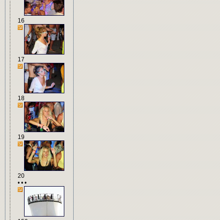
16
17
18
19
20
• • •