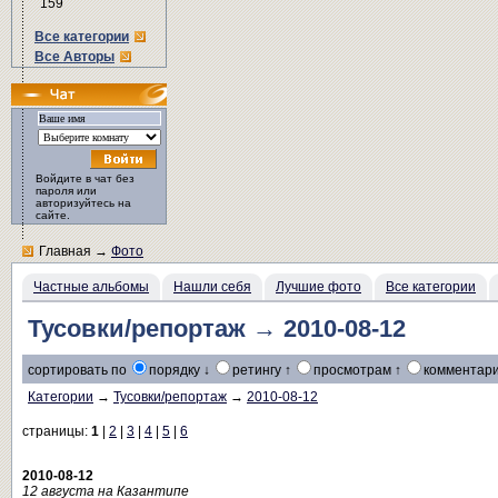
159
Все категории
Все Авторы
Войдите в чат без
пароля или
авторизуйтесь на
сайте.
Главная
→
Фото
Частные альбомы
Нашли себя
Лучшие фото
Все категории
Тусовки/репортаж → 2010-08-12
сортировать по
порядку ↓
ретингу ↑
просмотрам ↑
комментари
Категории
→
Тусовки/репортаж
→
2010-08-12
страницы:
1
|
2
|
3
|
4
|
5
|
6
2010-08-12
12 августа на Казантипе