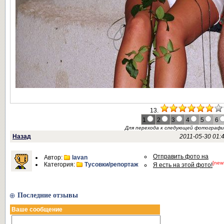
13.
1
2
3
4
5
6
Для перехода к следующей фотограф
Назад
2011-05-30 01:
Отправить фото на
Автор:
lavan
[new
Категория:
Тусовки/репортаж
Я есть на этой фото!
Последние отзывы
Ваше сообщение