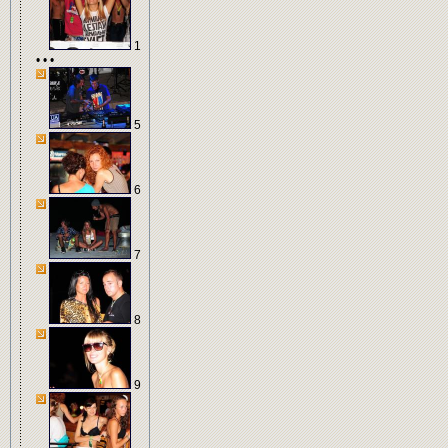
1
• • •
5
6
7
8
9