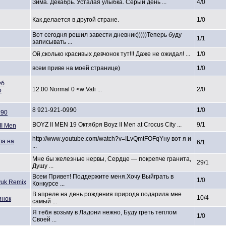
Зима. Декабрь. Усталая улыбка. Серый день ...
4/0
Как делается в другой стране.
1/0
Вот сегодня решил завести дневник)))
))Теперь буду
1/1
записывать
...
Ой,сколько
красивых девчонок тут!!! Даже не ожидал! ...
1/0
всем приве на моей странице)
1/0
уб
12.00 Normal 0 <w:Vali
...
2/0
о
8 921-921-09
90
1/0
990
BOYZ II MEN 19 Октября Boyz II Men at Crocus City ...
9/1
II Men
http://www
.youtube.c
om/watch?v
=ILvQmtFOF
qYну вот я и
ла на
6/1
...
Мне бы железные нервы, Сердце — покрепче гранита,
29/1
Душу ...
Всем Привет! Поддержите
меня.Хочу Выйграть в
1/0
yuk Remix
Конкурсе ...
В апреле на день рождения природа подарила мне
10/4
инок
самый ...
Я тебя возьму в Ладони нежно, Буду греть теплом
1/0
Своей ...