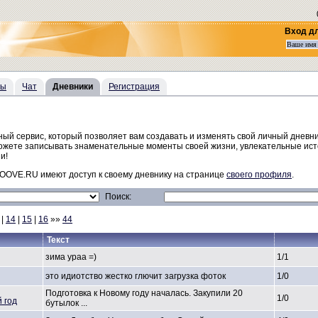
Вход д
сы
Чат
Дневники
Регистрация
й сервис, который позволяет вам создавать и изменять свой личный дневни
можете записывать знаменательные моменты своей жизни, увлекательные ист
и!
OOVE.RU имеют доступ к своему дневнику на странице
своего профиля
.
Поиск:
|
14
|
15
|
16
»»
44
Текст
зима ураа =)
1/1
это идиотство жестко глючит загрузка фоток
1/0
Подготовка
к Новому году началась. Закупили 20
1/0
 год
бутылок ...