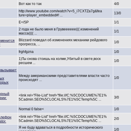
Вот как то так
4/0
http://www
.youtube.c
om/watch?v
=5_i7CXTZa
7g&fea
13/0
ture=playe
r_embedded
#! ...
Е</SP
1/1
2 года не было меня в Грувееееее
((( изменений
1/1
масса(((( ...
Blizzard поведал об изменениях
механики рейдового
зменится
1/0
прогресса,
...
!
frghfgzпа
1/0
1)Ты снова стоишь на холме,Убит
ый в свете,воск
1/0
ресшем ...
 вызывает
Между американск
ими представит
елями власти часто
1/0
ных
происходят
...
торых
ярный
<link rel="File-
List" href="file
:///C:%5CD
OCUME%7E1%
3/0
рии:
5Cadmin.SE
O%5CLOCALS
%7E1%5CTem
p%5C ...
Normal 0 false<
1/0
<link rel="File-
List" href="file
:///C:%5CD
OCUME%7E1%
елефон
2/0
5Cadmin.SE
O%5CLOCALS
%7E1%5CTem
p%5C ...
tor.
Я не буду вдаваться в подробност
и историческ
ого
1/0