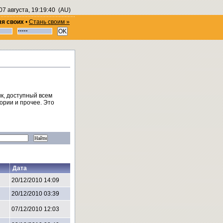
07 августа, 19:19:40
(AU)
ля своих
•
Стань своим »
к, доступный всем
ории и прочее. Это
Дата
20/12/2010 14:09
20/12/2010 03:39
07/12/2010 12:03