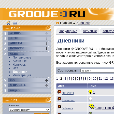
Главная
→
Дневники
Популярные
Активные
Конкур
АФИША
ФОТО
Дневники
АНКЕТЫ
НОВОСТИ
Дневники @ GROOVE.RU - это бесплатны
посетителям нашего сайта. Здесь вы 
ОБЩЕНИЕ
забавно и элементарно в использовани
Популярные
Активные
Все зарегистрированные участники GR
Конкурсы
Чат
Сортировать:
Дневники
Регистрация
1
|
2
|
3
|
4
|
5
|
6
|
7
|
8
|
9
|
10
|
11
|
12
|
13
MP3
О ПРОЕКТЕ
Имя
Тема
ВИДЕО
1
QRONYQ
foreverstar
Скоро Новый
Sadovnik