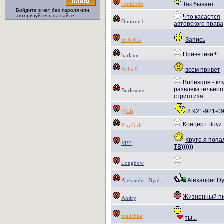
Tatti2506
Так бывает...
Войдите в чат без пароля или
авторизуйтесь на сайте.
Что касается
Omitron1
авторского права
Запись
m.A.K.s.
Приветики!!!
harlams
KellieS
всем привет
Burlesque - кл
развлекательног
Burlesque
стриптиза
@Lis
8 921-921-0
Концерт Boyz 
PlayGirls
Круто я попа
Vi™
ТВ))))))
Longbow
Alexander D
Alexander_Dyuk
Жизненный п
Andry
malichka
ты...