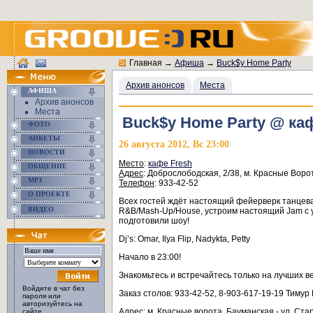
Главная
→
Афиша
→
Buck$y Home Party
Архив анонсов
Места
АФИША
Архив анонсов
Места
Buck$y Home Party @ ка
ФОТО
АНКЕТЫ
26 августа 2012, Вс 23:00
НОВОСТИ
Место
:
кафе Fresh
ОБЩЕНИЕ
Адрес
: Доброслободская, 2/38, м. Красные Воро
MP3
Телефон
: 933-42-52
О ПРОЕКТЕ
Всех гостей ждёт настоящий фейерверк танцев
ВИДЕО
R&B/Mash-Up/House, устроим настоящий Jam с у
подготовили шоу!
Dj’s: Omar, Ilya Flip, Nadykta, Petty
Начало в 23:00!
Знакомьтесь и встречайтесь только на лучших в
Войдите в чат без
Заказ столов: 933-42-52, 8-903-617-19-19 Тимур
пароля или
авторизуйтесь на
Адрес: м. Красные ворота, Бауманская - ул. Ст
сайте.