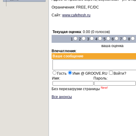
Ограничения: FREE, FC/DC
Сайт:
www.cafefresh.ru
Текущая оценка
: 0.00 (0 голосов)
1
2
3
4
5
6
7
8
ваша оценка
Впечатления
:
Ваше сообщение
Гость
Имя @ GROOVE.RU
Войти?
Имя:
Пароль:
New!
Без перезагрузки страницы
Все анонсы