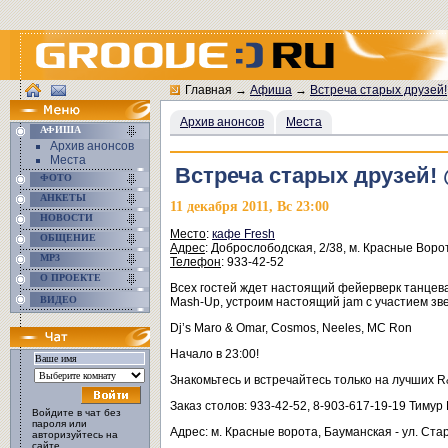
Главная
→
Афиша
→
Встреча старых друзей!
Архив анонсов
Места
АФИША
Архив анонсов
Места
Встреча старых друзей! 
ФОТО
АНКЕТЫ
11 декабря 2011, Вс 23:00
НОВОСТИ
Место
:
кафе Fresh
ОБЩЕНИЕ
Адрес
: Доброслободская, 2/38, м. Красные Воро
MP3
Телефон
: 933-42-52
О ПРОЕКТЕ
Всех гостей ждет настоящий фейерверк танцева
ВИДЕО
Mash-Up, устроим настоящий jam с участием зв
Dj’s Maro & Omar, Cosmos, Neeles, MC Ron
Начало в 23:00!
Знакомьтесь и встречайтесь только на лучших 
Заказ столов: 933-42-52, 8-903-617-19-19 Тимур
Войдите в чат без
пароля или
Адрес: м. Красные ворота, Бауманская - ул. Ст
авторизуйтесь на
сайте.