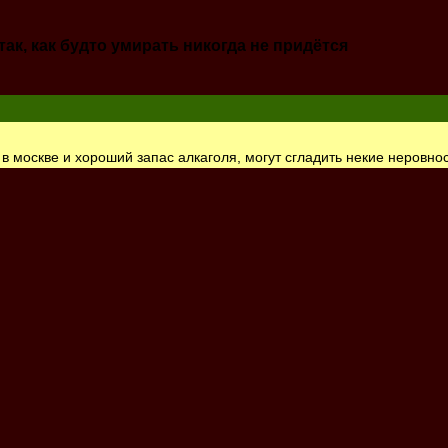
ак, как будто умирать никогда не придётся
 в москве и хороший запас алкаголя, могут сгладить некие неровно