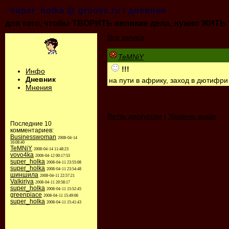
super_holka @ groove.ru / дневник
для того, чтобы ТВОРИТЬ великие дела, нужно ЖИТЬ т
Все записи
TeMNiY
!!!
Инфо
Дневник
на пути в африку, заход в дютифри
Мнения
Ветвь дискуссии
|
Уровень выше
Последние 10
комментариев:
Businesswoman
2008-04-14
16:08:40
TeMNiY
2008-04-14 11:48:23
vovo4ka
2008-04-12 00:17:53
super_holka
2008-04-11 23:55:08
super_holka
2008-04-11 23:54:48
шиншила
2008-04-11 22:57:21
Valkiriya
2008-04-11 20:58:17
super_holka
2008-04-11 15:52:45
greenpiace
2008-04-11 15:49:06
super_holka
2008-04-11 15:41:43