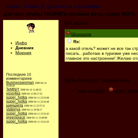
super_holka @ groove.ru / дневник
для того, чтобы ТВОРИТЬ великие дела, нужно ЖИТЬ т
Все записи
Шиншила
Re:
Инфо
Дневник
а какой отель? может не все так ст
Мнения
писать...работаю в туризме уже нес
главное это настроение! Желаю отл
Последние 10
комментариев:
Ветвь дискуссии
|
Уровень выше
Businesswoman
2008-04-14
16:08:40
TeMNiY
тоже спасибо!
(
super_holka
2008-04-14 11:48:23
vovo4ka
2008-04-12 00:17:53
super_holka
2008-04-11 23:55:08
super_holka
2008-04-11 23:54:48
шиншила
2008-04-11 22:57:21
Valkiriya
2008-04-11 20:58:17
super_holka
2008-04-11 15:52:45
greenpiace
2008-04-11 15:49:06
super_holka
2008-04-11 15:41:43