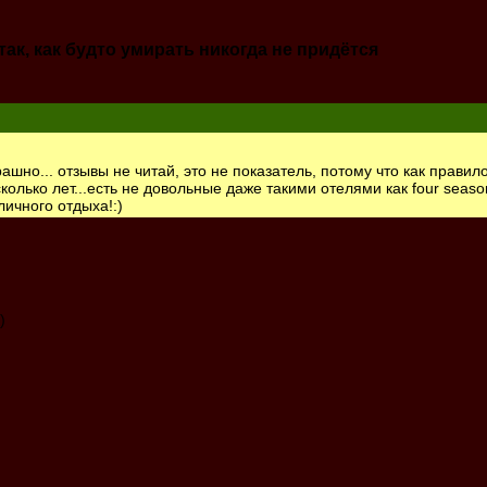
ак, как будто умирать никогда не придётся
рашно... отзывы не читай, это не показатель, потому что как правил
колько лет...есть не довольные даже такими отелями как four seasons
ичного отдыха!:)
)