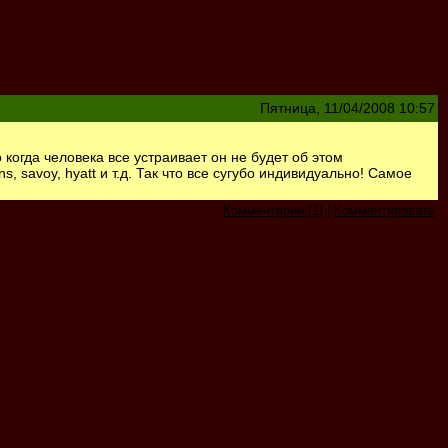
Пятница, 11/04/2008 10:57
о когда человека все устраивает он не будет об этом
, savoy, hyatt и т.д. Так что все сугубо индивидуально! Самое
Комментарии (1)
|
Комментировать