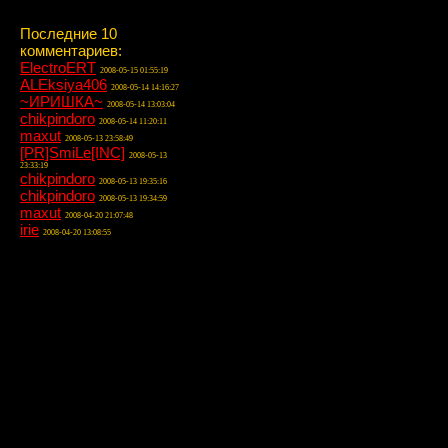
Последние 10
комментариев:
ElectroERT
2008-05-15 01:55:19
ALEksiya406
2008-05-14 14:16:27
~ИРИШКА~
2008-05-14 13:03:04
chikpindoro
2008-05-14 11:20:11
maxut
2008-05-13 23:58:49
[PR]SmiLe[INC]
2008-05-13
23:33:19
chikpindoro
2008-05-13 19:35:16
chikpindoro
2008-05-13 19:34:59
maxut
2008-04-20 21:07:48
irie
2008-04-20 13:08:55