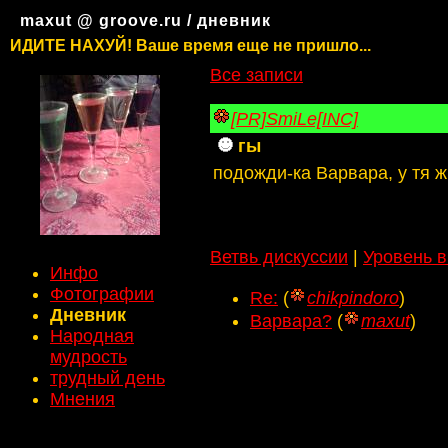
maxut @ groove.ru / дневник
ИДИТЕ НАХУЙ! Ваше время еще не пришло...
Все записи
[PR]SmiLe[INC]
гы
подожди-ка Варвара, у тя ж
Ветвь дискуссии
|
Уровень 
Инфо
Фотографии
Re:
(
chikpindoro
)
Дневник
Варвара?
(
maxut
)
Народная
мудрость
трудный день
Мнения