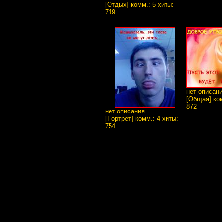
[Отдых] комм.: 5 хиты:
719
нет описан
[Общая] ком
872
нет описания
[Портрет] комм.: 4 хиты:
754