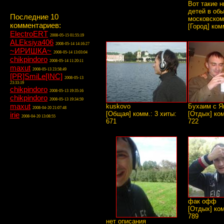
Вот такие 
детей в об
Последние 10
московском 
комментариев:
[Город] ком
ElectroERT
2008-05-15 01:55:19
ALEksiya406
2008-05-14 14:16:27
~ИРИШКА~
2008-05-14 13:03:04
chikpindoro
2008-05-14 11:20:11
maxut
2008-05-13 23:58:49
[PR]SmiLe[INC]
2008-05-13
23:33:19
chikpindoro
2008-05-13 19:35:16
chikpindoro
2008-05-13 19:34:59
maxut
kuskovo
Бухаим с Я
2008-04-20 21:07:48
[Общая] комм.: 3 хиты:
[Отдых] ком
irie
2008-04-20 13:08:55
671
722
фак офф
[Отдых] ком
789
нет описания