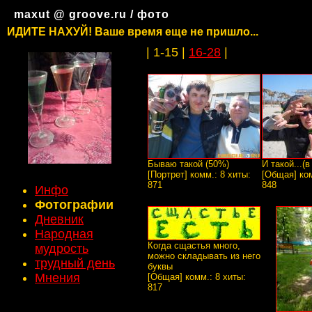
maxut @ groove.ru / фото
ИДИТЕ НАХУЙ! Ваше время еще не пришло...
| 1-15 |
16-28
|
Бываю такой (50%)
И такой...(
[Портрет] комм.: 8 хиты:
[Общая] ком
871
848
Инфо
Фотографии
Дневник
Народная
Когда сщастья много,
мудрость
можно складывать из него
трудный день
буквы
Мнения
[Общая] комм.: 8 хиты:
817