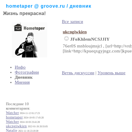
hometaper @ groove.ru / дневник
Жизнь прекрасна!
Все записи
ukcngiwkien
JFoKhIemNCSJJIY
76er0S mnbloujmsjcl , [url=http://v
[link=http://kpueqxgyjngz.com/]kpueq
Инфо
Фотографии
Ветвь дискуссии
|
Уровень выше
Дневник
Мнения
Последние 10
комментариев:
Watcher
2024-11-12 01:17:23
hometaper
2024-10-05 17:45:28
Watcher
2024-10-03 23:41:28
ukcngiwkien
2022-01-26 20:55:05
Natalie
2021-11-16 23:19:39