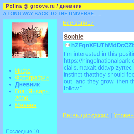
Polina @ groove.ru / дневник
A LONG WAY BACK TO THE UNIVERSE......
Все записи
Sophie
hZFqnXFUThMdDcCZ
I'm interested in this posit
https://hingolnationalpar
cialis.maxalt.ddavp zyrtec 
Инфо
instinct thatthey should fo
Фотографии
out, and they grow, then th
Дневник
follow."
Гоа. Январь.
2006.
Мнения
Ветвь дискуссии
|
Уровен
Последние 10