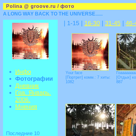
Polina @ groove.ru / фото
A LONG WAY BACK TO THE UNIVERSE......
| 1-15 |
16-30
|
31-45
|
46-
Инфо
Your face
Гоааааааа
[Портрет] комм.: 7 хиты:
[Отдых] ко
Фотографии
1082
887
Дневник
Гоа. Январь.
2006.
Мнения
Последние 10