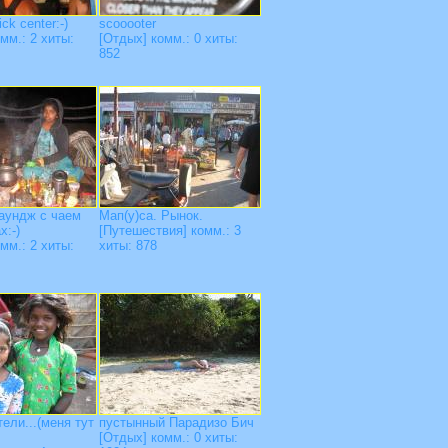
ick center:-)
scooooter
мм.: 2 хиты:
[Отдых] комм.: 0 хиты:
852
аундж с чаем
Мап(у)са. Рынок.
х:-)
[Путешествия] комм.: 3
мм.: 2 хиты:
хиты: 878
тели...(меня тут
пустынный Парадизо Бич
[Отдых] комм.: 0 хиты: