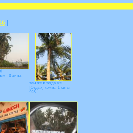
46
|
а!
мм.: 0 хиты:
там же и тогда же
[Отдых] комм.: 1 хиты:
928