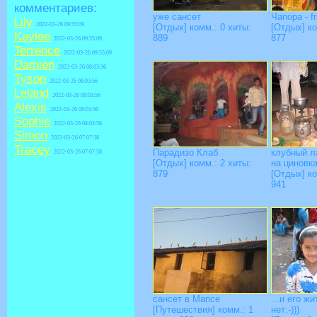
комментариев:
уже сансет
Чапора - fr
Lily
2022-03-26 09:55:09
[Отдых] комм.: 0 хиты:
[Отдых] ко
Kaylee
889
877
2022-03-26 09:55:09
Terrence
2022-03-26 09:55:09
Damien
2022-03-26 08:03:56
Tyson
2022-03-26 08:03:56
Leland
2022-03-26 08:03:56
Alexis
2022-03-26 08:03:56
Sophie
2022-03-26 08:03:56
Simon
2022-03-26 07:07:58
Tracey
Парадизо Клаб
клубный л
2022-03-26 07:07:58
[Отдых] комм.: 2 хиты:
на циновка
879
[Отдых] ко
941
сансет в Мапсе
...и его жи
[Путешествия] комм.: 1
нет:-)))