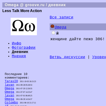
Omega @ groove.ru / дневник
Less Talk More Action
Все записи
Omega
й
женщине дайте пежо 306!
Инфо
Фотографии
Дневник
Мнения
Ветвь дискуссии
|
Урове
Последние 10
комментариев:
TarasIQ
2011-10-03 18:15:23
lavan
2011-09-28 05:28:53
Omega
2011-07-20 12:26:55
Omega
2011-07-07 14:23:47
lavan
2011-07-01 06:49:25
Omega
2011-06-28 14:54:37
Colombo
2011-06-10 21:17:11