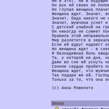
Ни в этот, ни в будущий
Он рук ей своих не поло
Но глупая женщина плаче
Женщина ждет. Значит, в
Значит, беда никого не 
Значит, мужчина уснет и
С детской улыбкой на гр
Он никогда не сумеет по
Правила этой неправильн
Мир разлетится в зеркал
Если ей вдруг надоест е
Но женщина ждет - в сне
И безнадежная боль ожид
Та, у которой ни дна, н
Даже во сне ей уснуть н
Сонное сердце пробито н
Женщина ждет, что мужчи
Так подари же ей, Госпо
Только за то, что она е
(с) Анна Ривелотэ
Omega