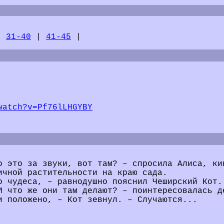
|
31-40
|
41-45
|
watch?v=Pf76lLHGYBY
о это за звуки, вот там? – спросила Алиса, ки
ичной растительности на краю сада.
о чудеса, – равнодушно пояснил Чеширский Кот.
И что же они там делают? – поинтересовалась д
и положено, – Кот зевнул. – Случаются...