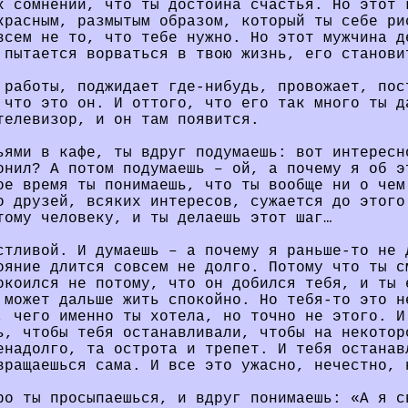
х сомнений, что ты достойна счастья. Но этот 
красным, размытым образом, который ты себе ри
всем не то, что тебе нужно. Но этот мужчина д
 пытается ворваться в твою жизнь, его станови
 работы, поджидает где-нибудь, провожает, пос
 что это он. И оттого, что его так много ты д
телевизор, и он там появится.
ьями в кафе, ты вдруг подумаешь: вот интересн
онил? А потом подумаешь – ой, а почему я об э
ое время ты понимаешь, что ты вообще ни о чем
о друзей, всяких интересов, сужается до этого
тому человеку, и ты делаешь этот шаг…
стливой. И думаешь – а почему я раньше-то не 
ояние длится совсем не долго. Потому что ты с
окоился не потому, что он добился тебя, и ты 
 может дальше жить спокойно. Но тебя-то это н
, чего именно ты хотела, но точно не этого. И
ь, чтобы тебя останавливали, чтобы на некотор
енадолго, та острота и трепет. И тебя останав
вращаешься сама. И все это ужасно, нечестно, 
ро ты просыпаешься, и вдруг понимаешь: «А я с