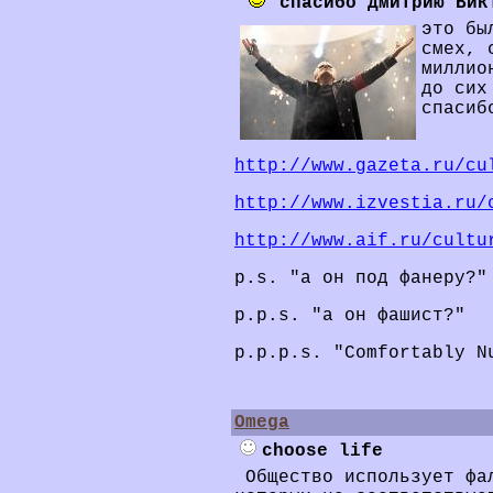
спасибо Дмитрию Вик
это бы
смех, 
миллио
до сих
спасиб
http://www.gazeta.ru/cu
http://www.izvestia.ru/
http://www.aif.ru/cultu
p.s. "а он под фанеру?"
p.p.s. "а он фашист?"
p.p.p.s. "Comfortably N
Omega
choose life
Общество использует фал