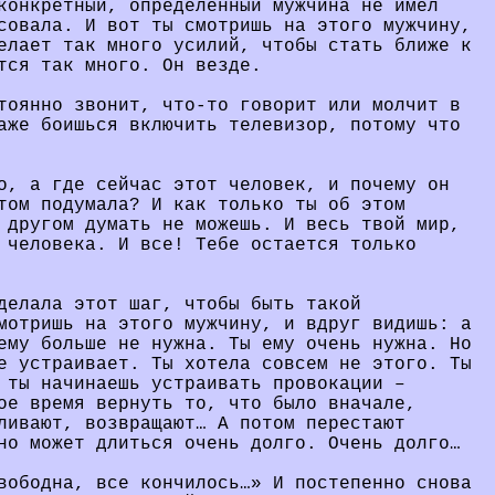
конкретный, определенный мужчина не имел
совала. И вот ты смотришь на этого мужчину,
елает так много усилий, чтобы стать ближе к
тся так много. Он везде.
тоянно звонит, что-то говорит или молчит в
аже боишься включить телевизор, потому что
о, а где сейчас этот человек, и почему он
том подумала? И как только ты об этом
 другом думать не можешь. И весь твой мир,
 человека. И все! Тебе остается только
делала этот шаг, чтобы быть такой
мотришь на этого мужчину, и вдруг видишь: а
ему больше не нужна. Ты ему очень нужна. Но
е устраивает. Ты хотела совсем не этого. Ты
 ты начинаешь устраивать провокации –
ое время вернуть то, что было вначале,
ливают, возвращают… А потом перестают
но может длиться очень долго. Очень долго…
вободна, все кончилось…» И постепенно снова