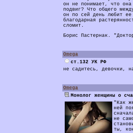
он не понимает, что она
подвиг? Что общего межд
он по сей день любит ее
благодарная растеряннос
сломит.
Борис Пастернак. "Докто
Omega
ст.132 УК РФ
не садитесь, девочки, н
Omega
Монолог женщины о сча
"Как ж
ней по
сначал
не сам
станов
ты, ко