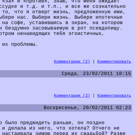
 «за» и «против», знаю, что меня ожидает
ссудке и т.д. и т.п., и все же сознательно
 то, что я отверг жизнь, предложенную ими,
ыбери нас. Выбери жизнь. Выбери ипотечные
 на софе, уставившись в экран, на котором
и бездумно засовываемую в рот псевдопищу.
отром ненавидящих тебя эгоистичных,
 их проблемы.
Комментарии (2)
|
Комментировать
Среда, 23/02/2011 10:15
Комментарии (3)
|
Комментировать
Воскресенье, 20/02/2011 02:23
о было предвидеть раньше, он поздно
 и делала из него, что хотела? Отчего не
 настаивала зимою перед их свадьбой? Разве