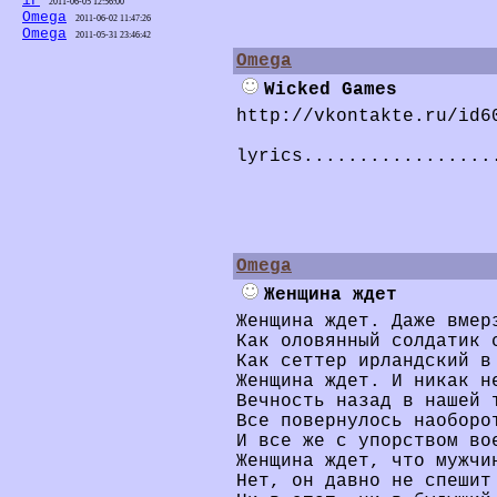
iF
2011-06-05 12:56:00
Omega
2011-06-02 11:47:26
Omega
2011-05-31 23:46:42
Omega
Wicked Games
http://vkontakte.ru/id6
lyrics.................
Omega
Женщина ждет
Женщина ждет. Даже вмер
Как оловянный солдатик 
Как сеттер ирландский в
Женщина ждет. И никак н
Вечность назад в нашей 
Все повернулось наоборо
И все же с упорством во
Женщина ждет, что мужчи
Нет, он давно не спешит