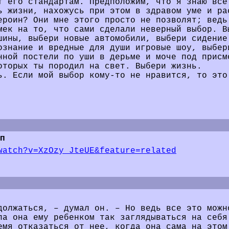
т его стандартам. Предположим, что я знаю все
ь жизни, нахожусь при этом в здравом уме и ра
ероин? Они мне этого просто не позволят; ведь
мек на то, что сами сделали неверный выбор. В
шины, выбери новые автомобили, выбери сидение
ознание и вредные для души игровые шоу, выбер
нной постели по уши в дерьме и моче под присм
оторых ты породил на свет. Выбери жизнь.
ь. Если мой выбор кому-то не нравится, то это
п
watch?v=XzOzy_JteUE&feature=related
должаться, – думал он. – Но ведь все это можн
ла она ему ребенком так заглядываться на себя
емя отказаться от нее, когда она сама на этом