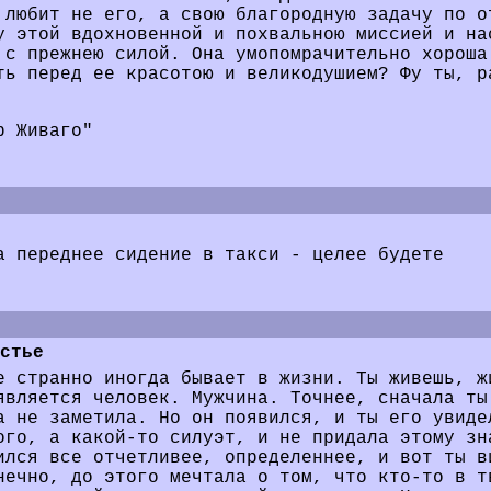
 любит не его, а свою благородную задачу по о
у этой вдохновенной и похвальною миссией и на
 с прежнею силой. Она умопомрачительно хороша
ть перед ее красотою и великодушием? Фу ты, р
р Живаго"
а переднее сидение в такси - целее будете
стье
е странно иногда бывает в жизни. Ты живешь, ж
является человек. Мужчина. Точнее, сначала ты
а не заметила. Но он появился, и ты его увиде
ого, а какой-то силуэт, и не придала этому зн
ился все отчетливее, определеннее, и вот ты в
нечно, до этого мечтала о том, что кто-то в т