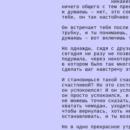
никаки
ничего общего с тем пре
и думаешь – нет, это со
тебе, он так настойчиво
Он встречает тебя после
трубку, и ты понимаешь,
думаешь – вот включишь 
Но однажды, сидя с друз
сегодня ни разу не позв
подумала, через некотор
в котором было так мног
сделать шаг навстречу э
И становишься такой сча
счастливой? Но это сост
он успокоился! И он усп
он просто успокоился, и
не можешь точно сказать
хватать чемодан, уходит
чтобы вернулась, хоть н
останавливать, и ты воз
Но в одно прекрасное ут