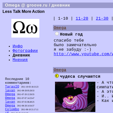
Omega @ groove.ru / дневник
Less Talk More Action
| 1-10 |
11-20
|
21-30
Omega
Новый год
спасибо тебе
было замечательно
Инфо
я не забуду :-)
Фотографии
http://www.youtube.com/
Дневник
Мнения
Omega
чудеса случаются
Последние 10
- А чт
комментариев:
TarasIQ
симпат
2011-10-03 18:15:23
lavan
- А эт
2011-09-28 05:28:53
Omega
2011-07-20 12:26:55
- И.. 
Omega
2011-07-07 14:23:47
- Как 
lavan
2011-07-01 06:49:25
Omega
2011-06-28 14:54:37
Colombo
2011-06-10 21:17:11