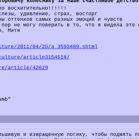
торовичу Колеснику за наше счастливое детство
ло восхитительно!!!!!!
слезы, удивление, страх, восторг
ны оттенков самых разных эмоций и чувств
 пор не могу поверить в то, что я видела это 
о, Митя
lture/2011/04/25/a_3593489.shtml
culture/article3154518/
re/article/42629
umb"
ьшивую и извращенную логику, чтобы подмять п