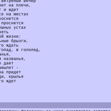
 ветреный вечер
жит на плечи,
т и ждет
се на местах
коснется
 проснется
ешных устах
нять
ой жизни:
ьные брызги,
го ждать
гопад, в гололед,
анья,
и названья,
е дает
авылет -
на придет
ди, крылья
го ждет