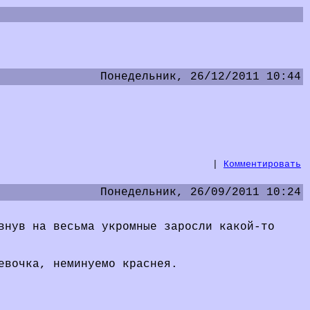
Понедельник, 26/12/2011 10:44
|
Комментировать
Понедельник, 26/09/2011 10:24
внув на весьма укромные заросли какой-то
евочка, неминуемо краснея.