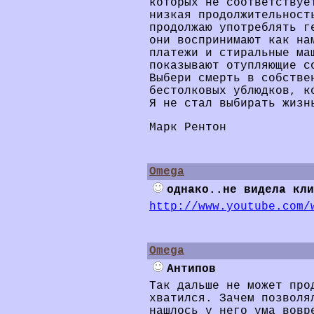
которых не соответствуе
низкая продолжительност
продолжаю употреблять г
они воспринимают как на
платежи и стиральные ма
показывают отупляющие с
Выбери смерть в собстве
бестолковых ублюдков, к
Я не стал выбирать жизн
Марк Рентон
Omega
однако..не видела кли
http://www.youtube.com/
Omega
Антипов
Так дальше не может про
хватился. Зачем позволя
нашлось у него ума вовр