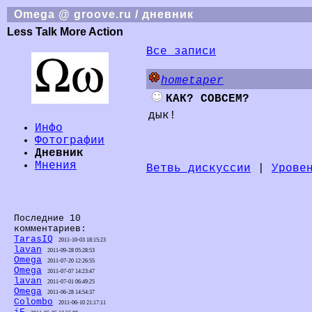
Omega @ groove.ru / дневник
Less Talk More Action
Все записи
hometaper
КАК? СОВСЕМ?
дык!
Инфо
Фотографии
Дневник
Мнения
Ветвь дискуссии
|
Урове
Последние 10
комментариев:
TarasIQ
2011-10-03 18:15:23
lavan
2011-09-28 05:28:53
Omega
2011-07-20 12:26:55
Omega
2011-07-07 14:23:47
lavan
2011-07-01 06:49:25
Omega
2011-06-28 14:54:37
Colombo
2011-06-10 21:17:11